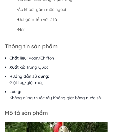
-Áo khoát gấm mặc ngoài
-Đai gấm liền với 2 tà
-Nón
Thông tin sản phẩm
Chất liệu:
Voan/Chiffon
Xuất xứ:
Trung Quốc
Hướng dẫn sử dụng:
Giặt tay/giặt máy
Lưu ý:
Không dùng thuốc tẩy Không giặt bằng nước sôi
Mô tả sản phẩm