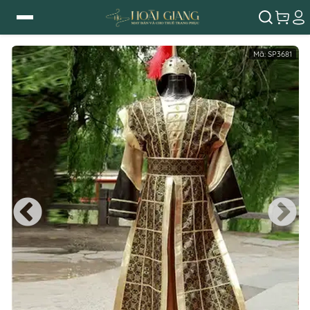
Mã:
SP3681