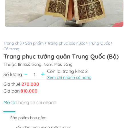
Trang chủ
Sản phẩm
Trang phục các nước
Trung Quốc
Cổ trang
Trang phục tướng quân Trung Quốc (Bộ)
Thuộc tính:
cổ trang, Nam, Màu vàng
Còn lại trong kho:
2
Số lượng
Xem chi nhánh có hàng
Giá thuê:
270.000
Giá bán:
810.000
Mô tả
Thông tin chi nhánh
Sản phẩm bao gồm:
-Áo dào màu vàng mặc trong