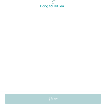
Đang tải dữ liệu...
×
Lọc