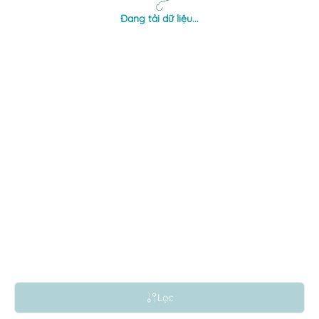
Đang tải dữ liệu...
×
Lọc