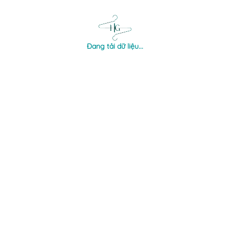
Đang tải dữ liệu...
×