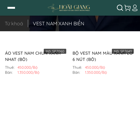
Từ khoá
VEST NAM XANH BIỂN
Mã:
SP7060
Mã:
SP7649
ÁO VEST NAM CHUN XANH
BỘ VEST NAM MÀU XANH LƠ
NHẠT (BỘ)
6 NÚT (BỘ)
Thuê:
450.000/Bộ
Thuê:
450.000/Bộ
Bán:
1.350.000/Bộ
Bán:
1.350.000/Bộ