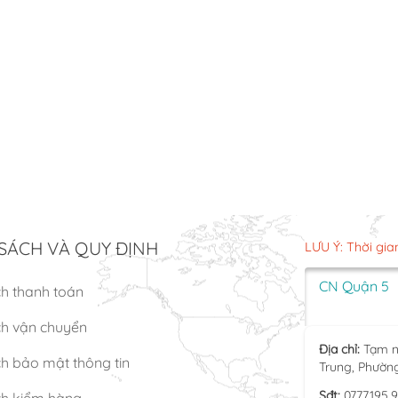
SÁCH VÀ QUY ĐỊNH
LƯU Ý: Thời gia
CN Quận 5
ch thanh toán
ch vận chuyển
Địa chỉ:
Tạm n
h bảo mật thông tin
Trung, Phườn
Sđt:
0777.195.
ch kiểm hàng