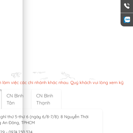
n làm việc các chi nhánh khác nhau. Quý khách vui lòng xem kỹ
CN Bình
CN Bình
Tân
Thạnh
ghỉ thứ 5-thứ 6 (ngày 6/8-7/8): 8 Nguyễn Thời
g An Đông, TPHCM
929 - 0974.230.324