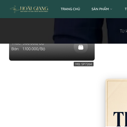
TRANG CHỦ
SẢN PHẨM
T
[THANH LÝ] VEST NAM MÀU XANH
Từ 
ĐẬU (BỘ)
Thuê:
500.000/Bộ
Bán:
1.100.000/Bộ
Mã:
SP7264