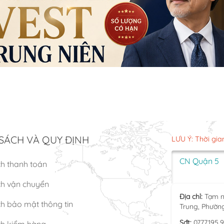
SÁCH VÀ QUY ĐỊNH
LƯU Ý: Thời gia
CN Quận 5
ch thanh toán
ch vận chuyển
Địa chỉ:
Tạm n
h bảo mật thông tin
Trung, Phườn
Sđt:
0777.195.
ch kiểm hàng