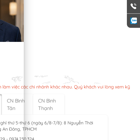
n làm việc các chi nhánh khác nhau. Quý khách vui lòng xem kỹ
CN Bình
CN Bình
Tân
Thạnh
ghỉ thứ 5-thứ 6 (ngày 6/8-7/8): 8 Nguyễn Thời
g An Đông, TPHCM
929 - 0974.230.324