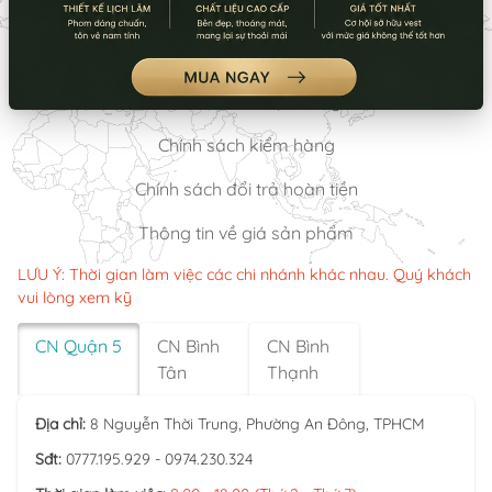
Chính sách thanh toán
Chính sách vận chuyển
Chính sách bảo mật thông tin
Chính sách kiểm hàng
Chính sách đổi trả hoàn tiền
Thông tin về giá sản phẩm
LƯU Ý: Thời gian làm việc các chi nhánh khác nhau. Quý khách
vui lòng xem kỹ
CN Quận 5
CN Bình
CN Bình
Tân
Thạnh
Địa chỉ:
8 Nguyễn Thời Trung, Phường An Đông, TPHCM
Sđt:
0777.195.929 - 0974.230.324