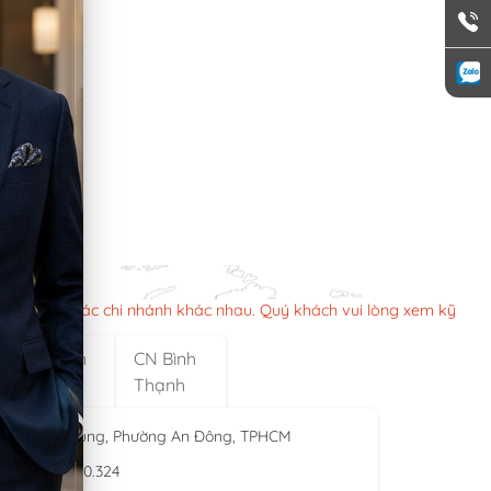
n làm việc các chi nhánh khác nhau. Quý khách vui lòng xem kỹ
CN Bình
CN Bình
Tân
Thạnh
yễn Thời Trung, Phường An Đông, TPHCM
929 - 0974.230.324