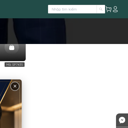
U NÂU
Mã:
SP7435
×