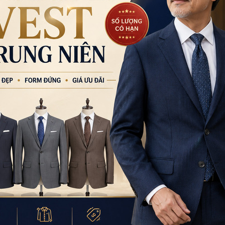
SÁCH VÀ QUY ĐỊNH
LƯU Ý: Thời gia
CN Quận 5
ch thanh toán
ch vận chuyển
Địa chỉ:
8 Ngu
h bảo mật thông tin
Sđt:
0777.195.