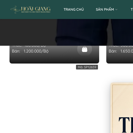
TRANG CHỦ
SẢN PHẨM
T
BỘ VEST NAM MÀU CÁT VÀNG (BỘ)
BỘ SUIT N
TRỌNG (B
Thuê:
400.000/Bộ
Thuê:
500.0
Bán:
1.200.000/Bộ
Bán:
1.650.
Mã:
SP12659