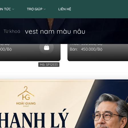
IN TỨC
TRỢ GIÚP
LIÊN HỆ
AM MÀU CÀ PHÊ SỮA SANG
[THANH LÝ] VEST NAM MÀ
vest nam màu nâu
Từ khoá
Ộ)
CÁNH GIÁN (BỘ)
00/Bộ
Thuê:
350.000/Bộ
000/Bộ
Bán:
450.000/Bộ
Mã:
SP12533