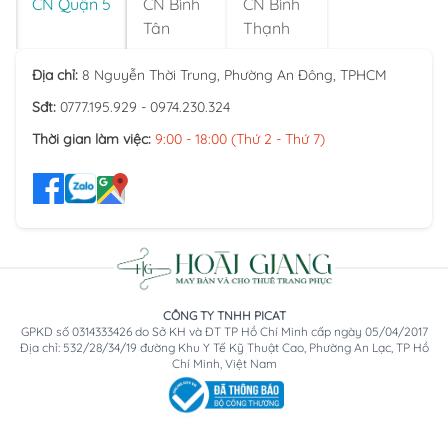
CN Quận 5
CN Bình
CN Bình
Tân
Thạnh
Địa chỉ:
8 Nguyễn Thời Trung, Phường An Đông, TPHCM
Sđt:
0777.195.929 - 0974.230.324
Thời gian làm việc:
9:00 - 18:00 (Thứ 2 - Thứ 7)
CÔNG TY TNHH PICAT
GPKD số 0314333426 do Sở KH và ĐT TP Hồ Chí Minh cấp ngày 05/04/2017
Địa chỉ: 532/28/34/19 đường Khu Y Tế Kỹ Thuật Cao, Phường An Lạc, TP Hồ
Chí Minh, Việt Nam