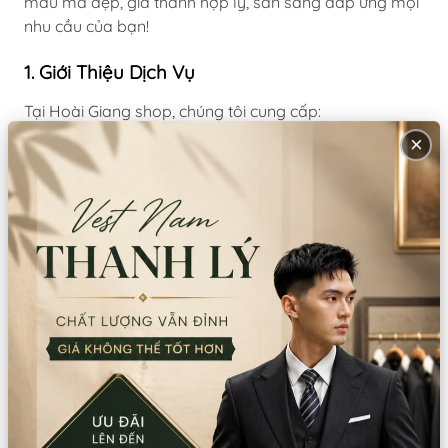
mẫu mã đẹp, giá thành hợp lý, sẵn sàng đáp ứng mọi
nhu cầu của bạn!
1. Giới Thiệu Dịch Vụ
Tại Hoài Giang shop, chúng tôi cung cấp:
×
Bán trang phục quý tộc phương Tây
: Sản phẩm may
sẵn hoặc đặt may theo yêu cầu, chất liệu cao cấp,
đường may tỉ mỉ, đảm bảo từng chi tiết đều chuẩn
phong cách châu Âu cổ điển.
Cho thuê trang phục quý tộc phương Tây
: Đầy đủ
trang phục nam, nữ, trẻ em, với nhiều size, nhiều kiểu
dáng, phù hợp đa dạng sự kiện: tiệc hóa trang, biểu
diễn sân khấu, chụp ảnh cổ điển, lễ hội cosplay,...
2. Các Mẫu Trang Phục Quý Tộc Phương Tây
Tại Hoài Giang shop