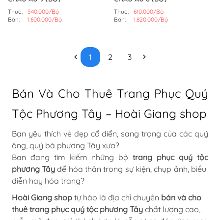
Thuê:
540.000/Bộ
Thuê:
610.000/Bộ
Bán:
1.600.000/Bộ
Bán:
1.820.000/Bộ
1
2
3
Bán Và Cho Thuê Trang Phục Quý
Tộc Phương Tây – Hoài Giang shop
Bạn yêu thích vẻ đẹp cổ điển, sang trọng của các quý
ông, quý bà phương Tây xưa?
Bạn đang tìm kiếm những bộ
trang phục quý tộc 
phương Tây
để hóa thân trong sự kiện, chụp ảnh, biểu
diễn hay hóa trang?
Hoài Giang shop
tự hào là địa chỉ chuyên
bán và cho 
thuê trang phục quý tộc phương Tây
chất lượng cao,