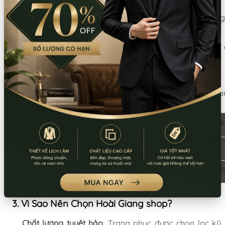
Trang phục quý ông
:
Áo vest đuôi tôm, áo khoác thêu hoa văn hoàng gi
sơ mi cổ jabot, quần tây ống đứng.
Phụ kiện: mũ chóp cao, găng tay trắng, giày da 
điển.
Trang phục quý bà
:
Đầm dạ hội phồng rộng, corset ôm eo, áo choà
ren, váy công chúa hoàng gia.
Phụ kiện: mũ rộng vành, găng tay ren, quạt lụa, ch
ngọc trai.
Trang phục hoàng gia châu Âu thế kỷ 17–19
:
Phong cách Louis XIV, Victoria, Elizabeth với các mẫ
áo choàng, váy lộng lẫy, cầu kỳ từng chi tiết.
3. Vì Sao Nên Chọn Hoài Giang shop?
Chất lượng tuyệt hảo
: Trang phục được chọn lọc kỹ