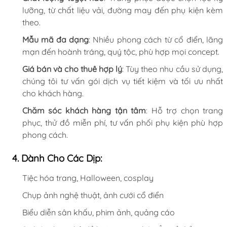
lưỡng, từ chất liệu vải, đường may đến phụ kiện kèm
theo.
Mẫu mã đa dạng
: Nhiều phong cách từ cổ điển, lãng
mạn đến hoành tráng, quý tộc, phù hợp mọi concept.
Giá bán và cho thuê hợp lý
: Tùy theo nhu cầu sử dụng,
chúng tôi tư vấn gói dịch vụ tiết kiệm và tối ưu nhất
cho khách hàng.
Chăm sóc khách hàng tận tâm
: Hỗ trợ chọn trang
phục, thử đồ miễn phí, tư vấn phối phụ kiện phù hợp
phong cách.
4. Dành Cho Các Dịp:
Tiệc hóa trang, Halloween, cosplay
Chụp ảnh nghệ thuật, ảnh cưới cổ điển
Biểu diễn sân khấu, phim ảnh, quảng cáo