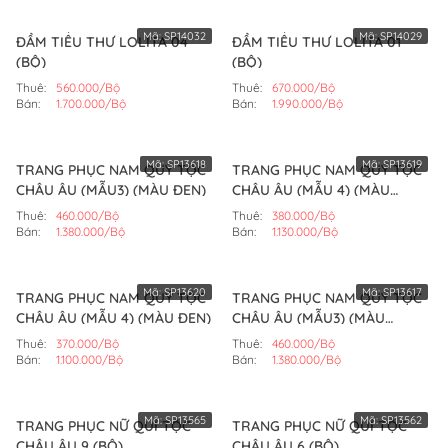
Mã:
SP14032
Mã:
SP14029
ĐẦM TIỂU THƯ LOLITA 04
ĐẦM TIỂU THƯ LOLITA 01
(BỘ)
(BỘ)
Thuê:
560.000/Bộ
Thuê:
670.000/Bộ
Bán:
1.700.000/Bộ
Bán:
1.990.000/Bộ
Mã:
SP13618
Mã:
SP13619
TRANG PHỤC NAM QUÝ TỘC
TRANG PHỤC NAM QUÝ TỘC
CHÂU ÂU (MẪU3) (MÀU ĐEN)
CHÂU ÂU (MẪU 4) (MÀU
TRẮNG)
Thuê:
460.000/Bộ
Thuê:
380.000/Bộ
Bán:
1.380.000/Bộ
Bán:
1.130.000/Bộ
Mã:
SP13620
Mã:
SP13617
TRANG PHỤC NAM QUÝ TỘC
TRANG PHỤC NAM QUÝ TỘC
CHÂU ÂU (MẪU 4) (MÀU ĐEN)
CHÂU ÂU (MẪU3) (MÀU
TRẮNG)
Thuê:
370.000/Bộ
Thuê:
460.000/Bộ
Bán:
1.100.000/Bộ
Bán:
1.380.000/Bộ
Mã:
SP13565
Mã:
SP13562
TRANG PHỤC NỮ QUÍ TỘC
TRANG PHỤC NỮ QUÍ TỘC
CHÂU ÂU 9 (BỘ)
CHÂU ÂU 6 (BỘ)