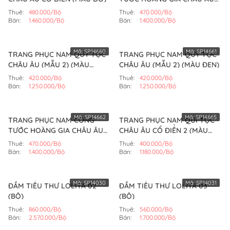
CỔ ĐIỂN (MÀU XANH)
Thuê:
480.000/Bộ
Thuê:
470.000/Bộ
Bán:
1.460.000/Bộ
Bán:
1.400.000/Bộ
Mã:
SP14660
Mã:
SP14661
TRANG PHỤC NAM QUÝ TỘC
TRANG PHỤC NAM QUÝ TỘC
CHÂU ÂU (MẪU 2) (MÀU
CHÂU ÂU (MẪU 2) (MÀU ĐEN)
XANH)
Thuê:
420.000/Bộ
Thuê:
420.000/Bộ
Bán:
1.250.000/Bộ
Bán:
1.250.000/Bộ
Mã:
SP14662
Mã:
SP14665
TRANG PHỤC NAM CÔNG
TRANG PHỤC NAM QUÍ TỘC
TƯỚC HOÀNG GIA CHÂU ÂU
CHÂU ÂU CỔ ĐIỂN 2 (MÀU
CỔ ĐIỂN (MÀU TRẮNG)
ĐỎ)
Thuê:
470.000/Bộ
Thuê:
400.000/Bộ
Bán:
1.400.000/Bộ
Bán:
1.180.000/Bộ
Mã:
SP14030
Mã:
SP14031
ĐẦM TIỂU THƯ LOLITA 02
ĐẦM TIỂU THƯ LOLITA 03
(BỘ)
(BỘ)
Thuê:
860.000/Bộ
Thuê:
560.000/Bộ
Bán:
2.570.000/Bộ
Bán:
1.700.000/Bộ