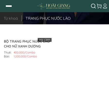
Từ khoá
TRANG PHỤC NƯỚC LÀO
Mã:
CB91
BỘ TRANG PHỤC NƯỚC LÀO
CHO NỮ XANH DƯƠNG
Thuê:
400.000/Combo
Bán:
1.200.000/Combo