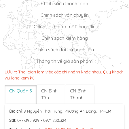
Chính sách thanh toán
Chính sách vận chuyển
Chính sách bảo mật thông tin
Chính sách kiểm hàng
Chính sách đổi trả hoàn tiền
Thông tin về giá sản phẩm
LƯU Ý: Thời gian làm việc các chi nhánh khác nhau. Quý khách
vui lòng xem kỹ
CN Quận 5
CN Bình
CN Bình
Tân
Thạnh
Địa chỉ:
8 Nguyễn Thời Trung, Phường An Đông, TPHCM
Sđt:
0777.195.929 - 0974.230.324