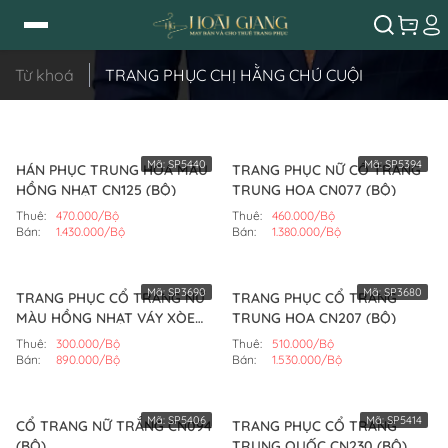
Từ khoá
TRANG PHỤC CHỊ HẰNG CHÚ CUỘI
Mã:
SP5440
Mã:
SP5394
HÁN PHỤC TRUNG HOA MÀU
TRANG PHỤC NỮ CỔ TRANG
HỒNG NHẠT CN125 (BỘ)
TRUNG HOA CN077 (BỘ)
Thuê:
470.000/Bộ
Thuê:
460.000/Bộ
Bán:
1.430.000/Bộ
Bán:
1.380.000/Bộ
Mã:
SP3690
Mã:
SP3680
TRANG PHỤC CỔ TRANG NỮ
TRANG PHỤC CỔ TRANG
MÀU HỒNG NHẠT VÁY XÒE
TRUNG HOA CN207 (BỘ)
(BỘ)
Thuê:
300.000/Bộ
Thuê:
510.000/Bộ
Bán:
890.000/Bộ
Bán:
1.530.000/Bộ
Mã:
SP5406
Mã:
SP5414
CỔ TRANG NỮ TRẮNG CN094
TRANG PHỤC CỔ TRANG
(BỘ)
TRUNG QUỐC CN230 (BỘ)