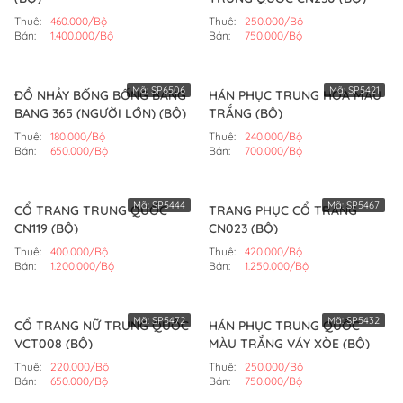
Thuê:
460.000/Bộ
Thuê:
250.000/Bộ
Bán:
1.400.000/Bộ
Bán:
750.000/Bộ
Mã:
SP6506
Mã:
SP5421
ĐỒ NHẢY BỐNG BỐNG BANG
HÁN PHỤC TRUNG HOA MÀU
BANG 365 (NGƯỜI LỚN) (BỘ)
TRẮNG (BỘ)
Thuê:
180.000/Bộ
Thuê:
240.000/Bộ
Bán:
650.000/Bộ
Bán:
700.000/Bộ
Mã:
SP5444
Mã:
SP5467
CỔ TRANG TRUNG QUỐC
TRANG PHỤC CỔ TRANG
CN119 (BỘ)
CN023 (BỘ)
Thuê:
400.000/Bộ
Thuê:
420.000/Bộ
Bán:
1.200.000/Bộ
Bán:
1.250.000/Bộ
Mã:
SP5472
Mã:
SP5432
CỔ TRANG NỮ TRUNG QUỐC
HÁN PHỤC TRUNG QUỐC
VCT008 (BỘ)
MÀU TRẮNG VÁY XÒE (BỘ)
Thuê:
220.000/Bộ
Thuê:
250.000/Bộ
Bán:
650.000/Bộ
Bán:
750.000/Bộ