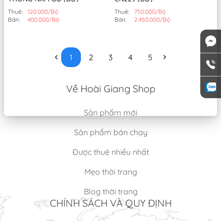
Thuê:
120.000/Bộ
Thuê:
750.000/Bộ
Bán:
400.000/Bộ
Bán:
2.450.000/Bộ
1
2
3
4
5
Về Hoài Giang Shop
Sản phẩm mới
Sản phẩm bán chạy
Được thuê nhiều nhất
Mẹo thời trang
Blog thời trang
CHÍNH SÁCH VÀ QUY ĐỊNH