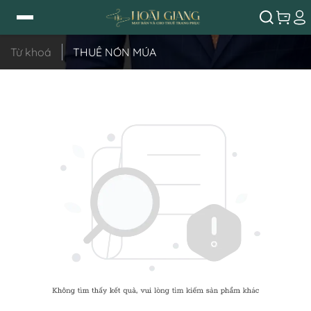
Từ khoá
THUÊ NÓN MÚA