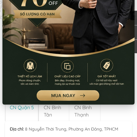
Chính sách thanh toán
Chính sách vận chuyển
Chính sách bảo mật thông tin
Chính sách kiểm hàng
Chính sách đổi trả hoàn tiền
Thông tin về giá sản phẩm
LƯU Ý: Thời gian làm việc các chi nhánh khác nhau. Quý khách
vui lòng xem kỹ
CN Quận 5
CN Bình
CN Bình
Tân
Thạnh
Địa chỉ:
8 Nguyễn Thời Trung, Phường An Đông, TPHCM