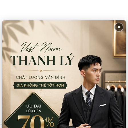
×
Về Hoài Giang Shop
Sản phẩm mới
Sản phẩm bán chạy
Được thuê nhiều nhất
Mẹo thời trang
Blog thời trang
CHÍNH SÁCH VÀ QUY ĐỊNH