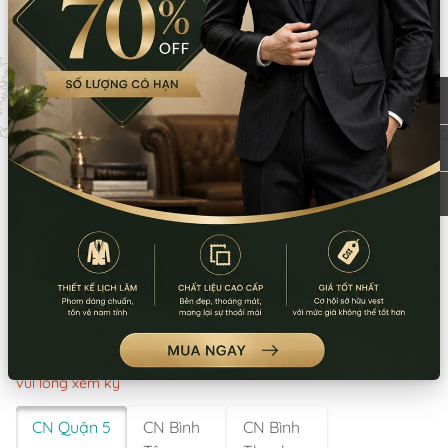
Mẹo thời trang
Blog thời trang
CHÍNH SÁCH VÀ QUY ĐỊNH
Chính sách thanh toán
Chính sách vận chuyển
Chính sách bảo mật thông tin
Chính sách kiểm hàng
Chính sách đổi trả hoàn tiền
Thông tin về giá sản phẩm
LƯU Ý: Thời gian làm việc các chi nhánh khác nhau. Quý khách
vui lòng xem kỹ
CN Quận 5
CN Bình
CN Bình