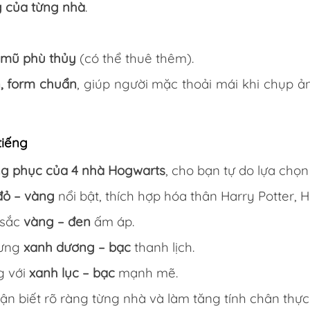
 của từng nhà
.
, mũ phù thủy
(có thể thuê thêm).
n, form chuẩn
, giúp người mặc thoải mái khi chụp ả
tiếng
ng phục của 4 nhà Hogwarts
, cho bạn tự do lựa chọn
đỏ – vàng
nổi bật, thích hợp hóa thân Harry Potter, 
 sắc
vàng – đen
ấm áp.
rưng
xanh dương – bạc
thanh lịch.
g với
xanh lục – bạc
mạnh mẽ.
hận biết rõ ràng từng nhà và làm tăng tính chân thực