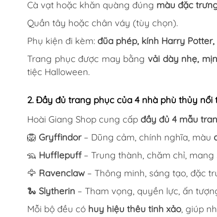
Cà vạt hoặc khăn quàng đúng
màu đặc trưng
Quần tây hoặc chân váy (tùy chọn).
Phụ kiện đi kèm:
đũa phép, kính Harry Potter
Trang phục được may bằng
vải dày nhẹ, mị
tiệc Halloween.
2. Đầy đủ trang phục của 4 nhà phù thủy nổi 
Hoài Giang Shop cung cấp
đầy đủ 4 mẫu tra
🦁
Gryffindor
– Dũng cảm, chính nghĩa, màu
🦡
Hufflepuff
– Trung thành, chăm chỉ, mang
🦅
Ravenclaw
– Thông minh, sáng tạo, đặc t
🐍
Slytherin
– Tham vọng, quyền lực, ấn tượn
Mỗi bộ đều có
huy hiệu thêu tinh xảo
, giúp n