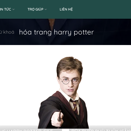
IN TỨC
TRỢ GIÚP
LIÊN HỆ
hóa trang harry potter
ừ khoá