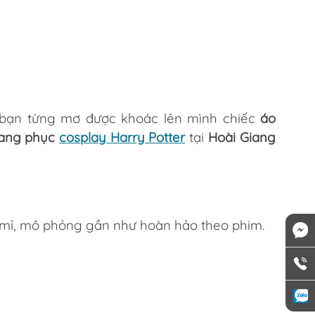
 bạn từng mơ được khoác lên mình chiếc
áo 
rang phục 
cosplay Harry Potter
tại
Hoài Giang 
ỉ mỉ, mô phỏng gần như hoàn hảo theo phim.