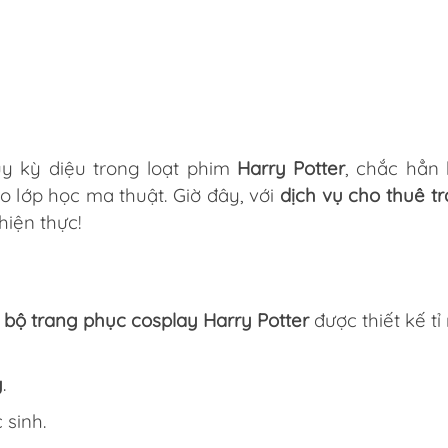
ủy kỳ diệu trong loạt phim
Harry Potter
, chắc hẳn
 lớp học ma thuật. Giờ đây, với
dịch vụ cho thuê t
hiện thực!
m
bộ trang phục cosplay Harry Potter
được thiết kế t
y
.
 sinh.