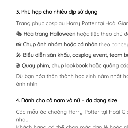
3. Phù hợp cho nhiều dịp sử dụng
Trang phục cosplay Harry Potter tại Hoài Gi
🎭
Hóa trang Halloween
hoặc tiệc theo chủ đ
📸
Chụp ảnh nhóm hoặc cá nhân
theo concep
🎤
Biểu diễn sân khấu, cosplay event, team b
🎬
Quay phim, chụp lookbook hoặc quảng cá
Dù bạn hóa thân thành học sinh năm nhất ha
ánh nhìn.
4. Dành cho cả nam và nữ – đa dạng size
Các mẫu áo choàng Harry Potter tại Hoài G
nhau.
Khách hàng có thể chọn mặc đơn lẻ hoặc phố