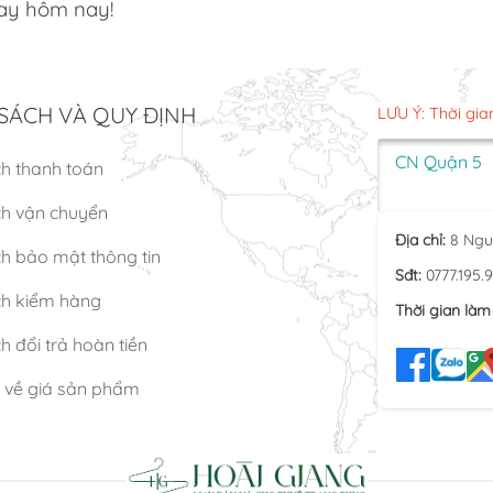
ay hôm nay!
SÁCH VÀ QUY ĐỊNH
LƯU Ý: Thời gia
CN Quận 5
ch thanh toán
ch vận chuyển
Địa chỉ:
8 Ngu
h bảo mật thông tin
Sđt:
0777.195.
ch kiểm hàng
Thời gian làm 
h đổi trả hoàn tiền
n về giá sản phẩm