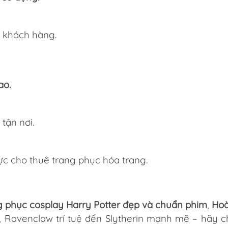
ho khách hàng.
ao.
 tận nơi.
ực cho thuê trang phục hóa trang.
ng phục cosplay Harry Potter đẹp và chuẩn phim
,
Hoà
a, Ravenclaw trí tuệ đến Slytherin mạnh mẽ – hãy