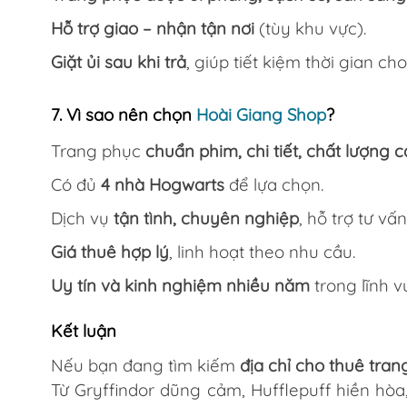
Hỗ trợ giao – nhận tận nơi
(tùy khu vực).
Giặt ủi sau khi trả
, giúp tiết kiệm thời gian c
7. Vì sao nên chọn
Hoài Giang Shop
?
Trang phục
chuẩn phim, chi tiết, chất lượng c
Có đủ
4 nhà Hogwarts
để lựa chọn.
Dịch vụ
tận tình, chuyên nghiệp
, hỗ trợ tư vấn
Giá thuê hợp lý
, linh hoạt theo nhu cầu.
Uy tín và kinh nghiệm nhiều năm
trong lĩnh v
Kết luận
Nếu bạn đang tìm kiếm
địa chỉ cho thuê tra
Từ Gryffindor dũng cảm, Hufflepuff hiền hò