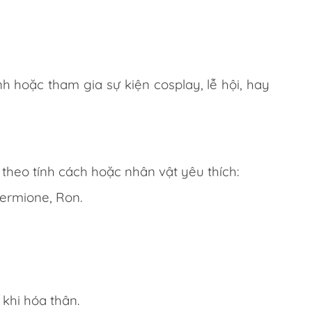
×
nh hoặc tham gia sự kiện cosplay, lễ hội, hay
 theo tính cách hoặc nhân vật yêu thích:
Hermione, Ron.
 khi hóa thân.