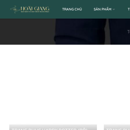
TRANG CHỦ
SẢN PHẨM
T
T