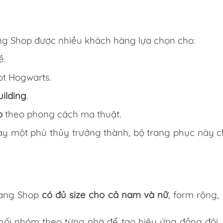
ang Shop được nhiều khách hàng lựa chọn cho:
ề.
t Hogwarts.
uilding
.
o
theo phong cách ma thuật.
y một phù thủy trưởng thành, bộ trang phục này ch
iang Shop
có đủ size cho cả nam và nữ
, form rộng
i nhóm theo từng nhà để tạo hiệu ứng đồng đội, r