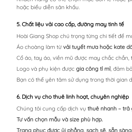
hoặc biểu diễn sân khấu.
5. Chất liệu vải cao cấp, đường may tinh tế
Hoài Giang Shop chú trọng từng chi tiết để ma
Áo choàng làm từ
vải tuyết mưa hoặc kate d
Cổ áo, tay áo, viền mũ được may chắc chắn, t
Logo và phụ kiện được
gia công tỉ mỉ
, đảm bả
Bạn có thể yên tâm sử dụng trong thời gian 
6. Dịch vụ cho thuê linh hoạt, chuyên nghiệp
Chúng tôi cung cấp dịch vụ
thuê nhanh – trả
Tư vấn chọn mẫu và size phù hợp.
Trang phục được ủi phẳng, sạch sẽ, sẵn sàng