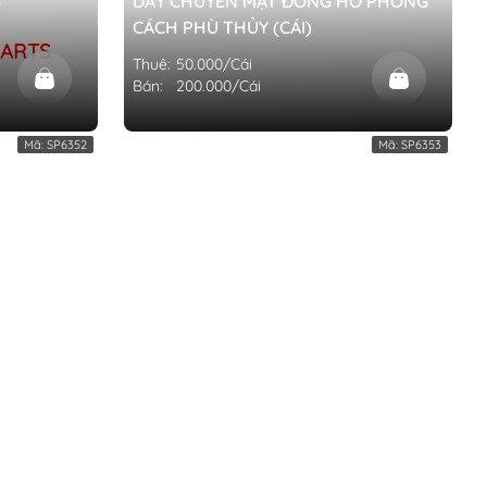
)
DÂY CHUYỀN MẶT ĐỒNG HỒ PHONG
CÁCH PHÙ THỦY (CÁI)
WARTS
Thuê:
50.000/Cái
Bán:
200.000/Cái
Mã:
SP6352
Mã:
SP6353