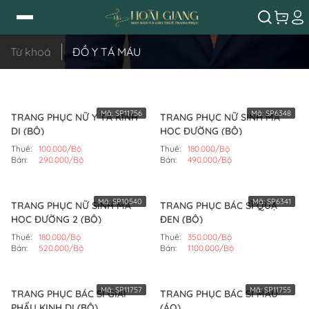
Từ khoá
ĐỒ Y TÁ MÁU
Mã:
SP11756
Mã:
SP6348
TRANG PHỤC NỮ Y TÁ KINH
TRANG PHỤC NỮ SINH MA
DỊ (BỘ)
HỌC ĐƯỜNG (BỘ)
Thuê:
100.000/Bộ
Thuê:
180.000/Bộ
Bán:
290.000/Bộ
Bán:
490.000/Bộ
Mã:
SP10540
Mã:
SP6341
TRANG PHỤC NỮ SINH MA
TRANG PHỤC BÁC SĨ QUẠ
HỌC ĐƯỜNG 2 (BỘ)
ĐEN (BỘ)
Thuê:
180.000/Bộ
Thuê:
350.000/Bộ
Bán:
520.000/Bộ
Bán:
1.100.000/Bộ
Mã:
SP11757
Mã:
SP11755
TRANG PHỤC BÁC SĨ GIẢI
TRANG PHỤC BÁC SĨ MÁU
PHẨU KINH DỊ (BỘ)
(ÁO)