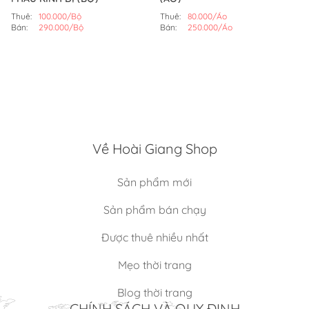
Thuê:
100.000/Bộ
Thuê:
80.000/Áo
Bán:
290.000/Bộ
Bán:
250.000/Áo
Về Hoài Giang Shop
Sản phẩm mới
Sản phẩm bán chạy
Được thuê nhiều nhất
Mẹo thời trang
Blog thời trang
CHÍNH SÁCH VÀ QUY ĐỊNH