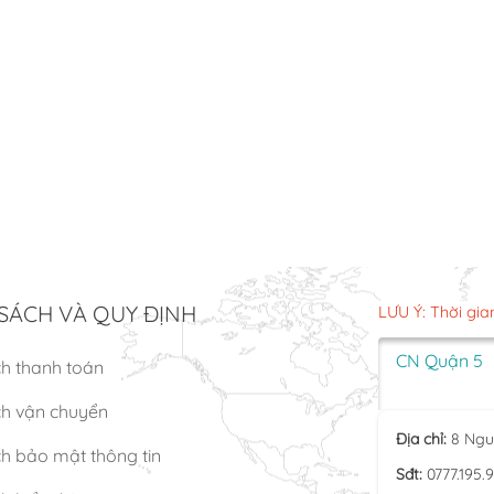
SÁCH VÀ QUY ĐỊNH
LƯU Ý: Thời gia
CN Quận 5
ch thanh toán
ch vận chuyển
Địa chỉ:
8 Ngu
h bảo mật thông tin
Sđt:
0777.195.