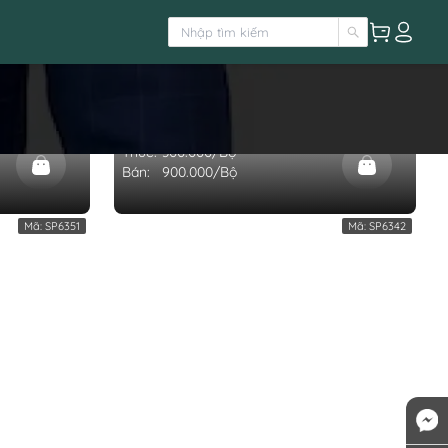
COS239
TRANG PHỤC HÓA TRANG CHÚ RỂ MA
(BỘ)
×
Thuê:
300.000/Bộ
Bán:
900.000/Bộ
Mã:
SP6351
Mã:
SP6342