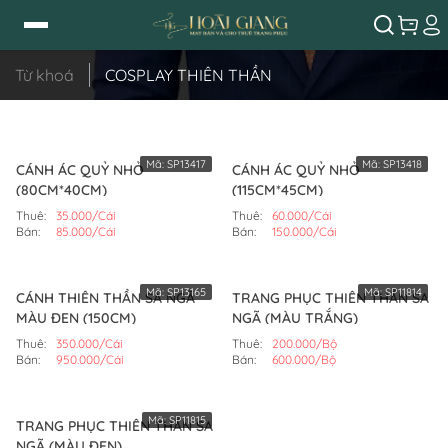
Từ khoá
COSPLAY THIÊN THẦN
Mã:
SP13417
Mã:
SP13418
CÁNH ÁC QUỶ NHỎ
CÁNH ÁC QUỶ NHỎ
(80CM*40CM)
(115CM*45CM)
Thuê:
35.000/Cái
Thuê:
60.000/Cái
Bán:
85.000/Cái
Bán:
150.000/Cái
Mã:
SP13165
Mã:
SP11814
CÁNH THIÊN THẦN SA NGÃ
TRANG PHỤC THIÊN THẦN SA
MÀU ĐEN (150CM)
NGÃ (MÀU TRẮNG)
Thuê:
350.000/Cái
Thuê:
200.000/Bộ
Bán:
950.000/Cái
Bán:
600.000/Bộ
Mã:
SP11815
TRANG PHỤC THIÊN THẦN SA
NGÃ (MÀU ĐEN)