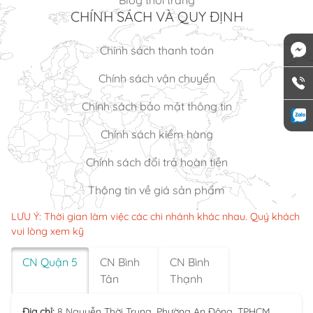
Blog thời trang
CHÍNH SÁCH VÀ QUY ĐỊNH
Chính sách thanh toán
Chính sách vận chuyển
Chính sách bảo mật thông tin
Chính sách kiểm hàng
Chính sách đổi trả hoàn tiền
Thông tin về giá sản phẩm
LƯU Ý: Thời gian làm việc các chi nhánh khác nhau. Quý khách
vui lòng xem kỹ
CN Quận 5
CN Bình
CN Bình
Tân
Thạnh
Địa chỉ:
8 Nguyễn Thời Trung, Phường An Đông, TPHCM