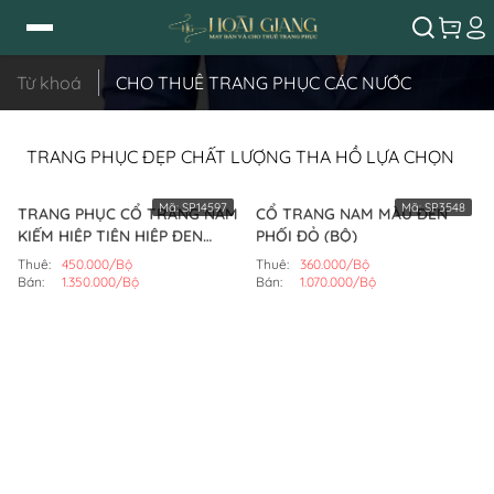
Từ khoá
CHO THUÊ TRANG PHỤC CÁC NƯỚC
TRANG PHỤC ĐẸP CHẤT LƯỢNG THA HỒ LỰA CHỌN
Mã:
SP14597
Mã:
SP3548
TRANG PHỤC CỔ TRANG NAM
CỔ TRANG NAM MÀU ĐEN
KIẾM HIỆP TIÊN HIỆP ĐEN
PHỐI ĐỎ (BỘ)
(BỘ)
Thuê:
450.000/Bộ
Thuê:
360.000/Bộ
Bán:
1.350.000/Bộ
Bán:
1.070.000/Bộ