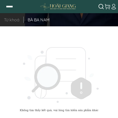
Từ khoá
BÀ BA NAM