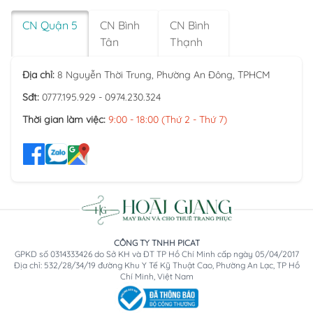
CN Quận 5
CN Bình
CN Bình
Tân
Thạnh
Địa chỉ:
8 Nguyễn Thời Trung, Phường An Đông, TPHCM
Sđt:
0777.195.929 - 0974.230.324
Thời gian làm việc:
9:00 - 18:00 (Thứ 2 - Thứ 7)
CÔNG TY TNHH PICAT
GPKD số 0314333426 do Sở KH và ĐT TP Hồ Chí Minh cấp ngày 05/04/2017
Địa chỉ: 532/28/34/19 đường Khu Y Tế Kỹ Thuật Cao, Phường An Lạc, TP Hồ
Chí Minh, Việt Nam