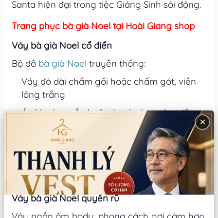
Santa hiện đại trong tiệc Giáng Sinh sôi động.
Trang phục bà già Noel tại Hoài Giang shop
Váy bà già Noel cổ điển
Bộ đồ
bà già Noel
truyền thống:
Váy đỏ dài chấm gối hoặc chấm gót, viền
lông trắng
Áo khoác ngắn hoặc áo choàng nhẹ viền
×
lông
Tạp dề trắng ren hoặc đỏ viền lông
Mũ hoặc nơ đội đầu màu đỏ viền lông trắng
Giày cao gót đen hoặc đỏ
Váy bà già Noel quyến rũ
Váy ngắn ôm body, phong cách gợi cảm hơn,