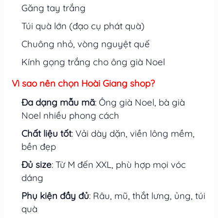
Găng tay trắng
Túi quà lớn (đạo cụ phát quà)
Chuông nhỏ, vòng nguyệt quế
Kính gọng trắng cho ông già Noel
Vì sao nên chọn Hoài Giang shop?
Đa dạng mẫu mã
: Ông già Noel, bà già
Noel nhiều phong cách
Chất liệu tốt
: Vải dày dặn, viền lông mềm,
bền đẹp
Đủ size
: Từ M đến XXL, phù hợp mọi vóc
dáng
Phụ kiện đầy đủ
: Râu, mũ, thắt lưng, ủng, túi
quà