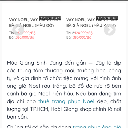
Mã:
SP14047
Mã:
SP14046
VÁY NOEL, VÁY GIÁNG SINH
VÁY NOEL, VÁY GIÁNG SINH
VÁ
BÀ GIÀ NOEL (MÀU ĐỎ)
BÀ GIÀ NOEL (MÀU XANH)
CHO NỮ ĐẸ
SỐ
Thuê:
120.000/Bộ
Thuê:
120.000/Bộ
Th
Bán:
380.000/Bộ
Bán:
380.000/Bộ
Bá
Mùa Giáng Sinh đang đến gần — đây là dịp
các trung tâm thương mại, trường học, công
ty và gia đình tổ chức tiệc mừng với hình ảnh
ông già Noel râu trắng, bộ đồ đỏ rực rỡ bên
cạnh bà già Noel hiền hậu. Nếu bạn đang tìm
địa chỉ cho
thuê trang phục Noel
đẹp, chất
lượng tại TP.HCM, Hoài Giang shop chính là nơi
bạn cần.
Chúng tôi có sẵn đa dạng
trang phục ông già