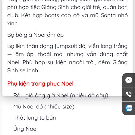
phù hợp tiệc Giáng Sinh cho giới trẻ, quán bar,
club. Kết hợp boots cao cổ và mũ Santa nhỏ
xinh.
Bộ bà già Noel ấm áp
Bộ liền thân dạng jumpsuit đỏ, viền lông trắng
— ấm áp, thoải mái nhưng vẫn đúng chất
Noel. Phù hợp sự kiện ngoài trời, đêm Giáng
Sinh se lạnh.
Phụ kiện trang phục Noel
Râu giả ông già Noel (nhiều độ dày)
Mũ Noel đỏ (nhiều size)
Thắt lưng to bản
Ủng Noel