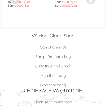
(SET)
Thuê:
140.000/Set
Thuê:
30.000/Cây
Th
Bán:
400.000/Set
Bán:
100.000/Cây
Bá
Về Hoài Giang Shop
Sản phẩm mới
Sản phẩm bán chạy
Được thuê nhiều nhất
Mẹo thời trang
Blog thời trang
CHÍNH SÁCH VÀ QUY ĐỊNH
Chính sách thanh toán