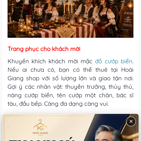
Trang phục cho khách mời
Khuyến khích khách mời mặc
đồ cướp biển
.
Nếu ai chưa có, bạn có thể thuê tại Hoài
Giang shop với số lượng lớn và giao tận nơi.
Gợi ý các nhân vật: thuyền trưởng, thủy thủ,
nàng cướp biển, tên cướp một chân, bác sĩ
tàu, đầu bếp. Càng đa dạng càng vui.
Trò chơi và hoạt động
×
Tìm kho báu (treasure hunt): giấu một
rương kho báu nhỏ, chia đội đi tìm theo bản