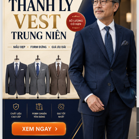
đồ và manh mối
Thi hóa trang: khách mời thi xem ai có bộ
đồ cướp biển ấn tượng nhất
Kéo co trên tàu: biến tấu trò kéo co với chủ
đề thủy thủ
Ném vòng vào chai: trò chơi đơn giản
nhưng gây nghiện
Chụp ảnh nhóm với đạo cụ: kiếm, mũ, kính
một mắt, bản đồ
Bar pha chế đồ uống theo chủ đề: rum cola,
cocktail màu xanh đỏ
Thực đơn tiệc cướp biển
Đồ ăn nên được bày biện theo phong cách