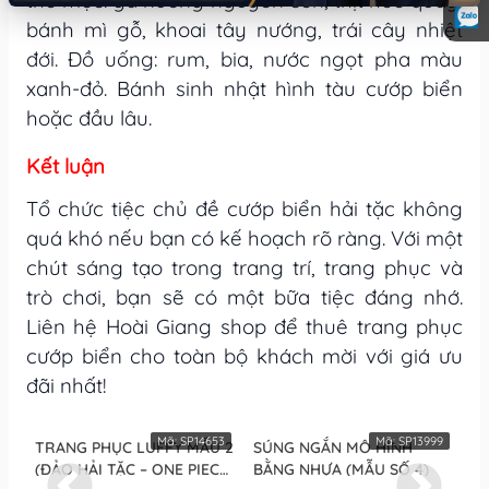
thô mộc: gà nướng nguyên con, thịt heo quay,
bánh mì gỗ, khoai tây nướng, trái cây nhiệt
đới. Đồ uống: rum, bia, nước ngọt pha màu
xanh-đỏ. Bánh sinh nhật hình tàu cướp biển
hoặc đầu lâu.
Kết luận
Tổ chức tiệc chủ đề cướp biển hải tặc không
quá khó nếu bạn có kế hoạch rõ ràng. Với một
chút sáng tạo trong trang trí, trang phục và
trò chơi, bạn sẽ có một bữa tiệc đáng nhớ.
Liên hệ Hoài Giang shop để thuê trang phục
cướp biển cho toàn bộ khách mời với giá ưu
đãi nhất!
Mã:
SP14653
Mã:
SP13999
TRANG PHỤC LUFFY MẪU 2
SÚNG NGẮN MÔ HÌNH
S
(ĐẢO HẢI TẶC – ONE PIECE)
BẰNG NHỰA (MẪU SỐ 4)
BẰ