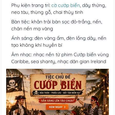
Phụ kiện trang trí:
cờ cướp biển
, dây thừng,
neo tàu, thùng gỗ, chai thủy tinh
Bàn tiệc: khăn trải bàn sọc đỏ-trắng, nến,
chân nến mạ vàng
Ánh sáng: đèn vàng ấm, đèn lồng dây, nến
tạo không khí huyền bí
Âm nhạc: nhạc nền từ phim Cướp biển vùng
Caribbe, sea shanty, nhạc dân gian Ireland