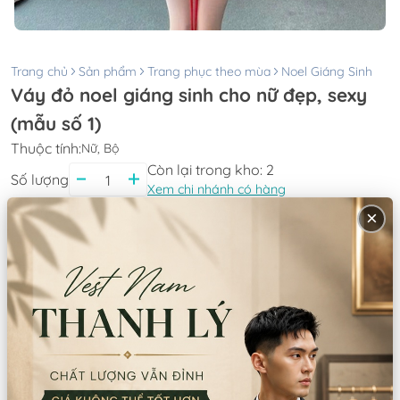
Trang chủ
Sản phẩm
Trang phục theo mùa
Noel Giáng Sinh
Váy đỏ noel giáng sinh cho nữ đẹp, sexy
(mẫu số 1)
Thuộc tính:
Nữ, Bộ
Còn lại trong kho:
2
Số lượng
Xem chi nhánh có hàng
Giá thuê:
290.000
×
Giá bán:
870.000
Thông tin chi nhánh
*LƯU Ý: Thời gian làm việc các chi nhánh khác nhau. Quý khách
vui lòng xem kỹ
CN Quận 5
Tồn: 0
8 Nguyễn Thời Trung, Phường An Đông,
Xem