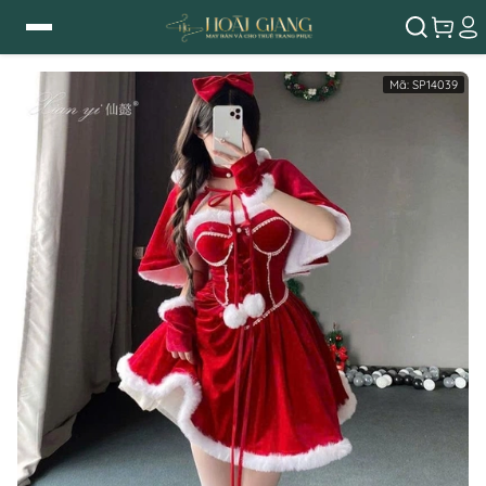
Mã:
SP14039