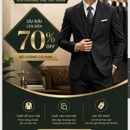
TPHCM
bản đồ
0777.195.929
-
0974.230.324
9:00 - 18:00 (Thứ 2 - Thứ 7)
CN Bình Tân
Tồn: 2
759/3A Hương Lộ 2, Phường Bình Trị Đông,
Xem
TPHCM
bản đồ
0932.713.594
-
0986.324.594
9:00 - 18:00 (Thứ 2 - Thứ 7)
CN Bình Thạnh
Tồn: 0
58/6 Tân Cảng, Phường Thạnh Mỹ Tây,
Xem
TPHCM
bản đồ
086.7474.247
-
086.8644.086
9:00 - 18:00 (Thứ 2 - Chủ nhật)
Từ khoá:
váy noel
Thông tin sản phẩm