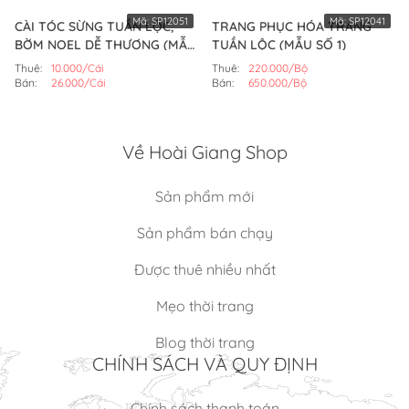
Mã:
SP12051
Mã:
SP12041
CÀI TÓC SỪNG TUẦN LỘC,
TRANG PHỤC HÓA TRANG
BỜM NOEL DỄ THƯƠNG (MẪU
TUẦN LỘC (MẪU SỐ 1)
SỐ 1)
Thuê:
10.000/Cái
Thuê:
220.000/Bộ
Bán:
26.000/Cái
Bán:
650.000/Bộ
Về Hoài Giang Shop
Sản phẩm mới
Sản phẩm bán chạy
Được thuê nhiều nhất
Mẹo thời trang
Blog thời trang
CHÍNH SÁCH VÀ QUY ĐỊNH
Chính sách thanh toán