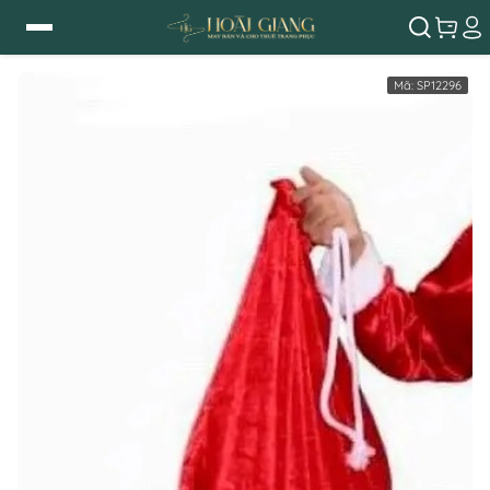
Mã:
SP12296