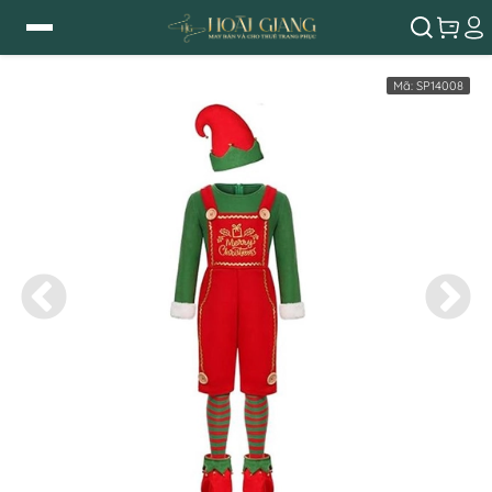
Mã:
SP14008