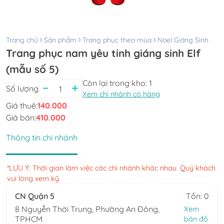
Trang chủ
Sản phẩm
Trang phục theo mùa
Noel Giáng Sinh
Trang phục nam yêu tinh giáng sinh Elf
(mẫu số 5)
Còn lại trong kho:
1
Số lượng
Xem chi nhánh có hàng
Giá thuê:
140.000
Giá bán:
410.000
Thông tin chi nhánh
*LƯU Ý: Thời gian làm việc các chi nhánh khác nhau. Quý khách
vui lòng xem kỹ
CN Quận 5
Tồn: 0
8 Nguyễn Thời Trung, Phường An Đông,
Xem
TPHCM
bản đồ