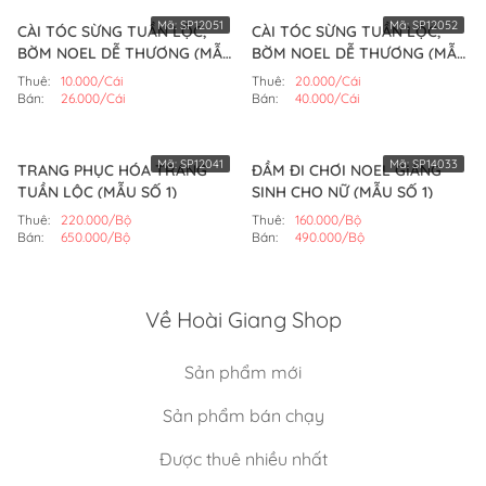
Mã:
SP12051
Mã:
SP12052
CÀI TÓC SỪNG TUẦN LỘC,
CÀI TÓC SỪNG TUẦN LỘC,
BỜM NOEL DỄ THƯƠNG (MẪU
BỜM NOEL DỄ THƯƠNG (MẪU
SỐ 1)
SỐ 2)
Thuê:
10.000/Cái
Thuê:
20.000/Cái
Bán:
26.000/Cái
Bán:
40.000/Cái
Mã:
SP12041
Mã:
SP14033
TRANG PHỤC HÓA TRANG
ĐẦM ĐI CHƠI NOEL GIÁNG
TUẦN LỘC (MẪU SỐ 1)
SINH CHO NỮ (MẪU SỐ 1)
Thuê:
220.000/Bộ
Thuê:
160.000/Bộ
Bán:
650.000/Bộ
Bán:
490.000/Bộ
Về Hoài Giang Shop
Sản phẩm mới
Sản phẩm bán chạy
Được thuê nhiều nhất