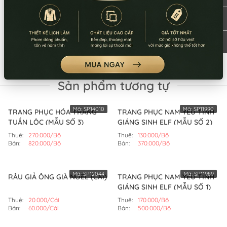
Sản phẩm tương tự
Mã:
SP14010
Mã:
SP11990
TRANG PHỤC HÓA TRANG
TRANG PHỤC NAM YÊU TINH
TUẦN LỘC (MẪU SỐ 3)
GIÁNG SINH ELF (MẪU SỐ 2)
Thuê:
270.000/Bộ
Thuê:
130.000/Bộ
Bán:
820.000/Bộ
Bán:
370.000/Bộ
Mã:
SP12044
Mã:
SP11989
RÂU GIẢ ÔNG GIÀ NOEL (CÁI)
TRANG PHỤC NAM YÊU TINH
GIÁNG SINH ELF (MẪU SỐ 1)
Thuê:
20.000/Cái
Thuê:
170.000/Bộ
Bán:
60.000/Cái
Bán:
500.000/Bộ