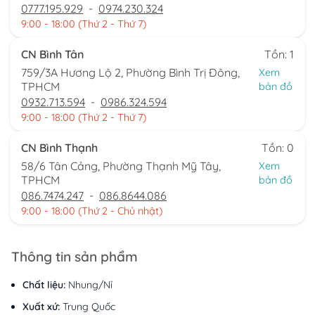
0777.195.929
-
0974.230.324
9:00 - 18:00 (Thứ 2 - Thứ 7)
CN Bình Tân
Tồn: 1
759/3A Hương Lộ 2, Phường Bình Trị Đông,
Xem
TPHCM
bản đồ
0932.713.594
-
0986.324.594
9:00 - 18:00 (Thứ 2 - Thứ 7)
CN Bình Thạnh
Tồn: 0
58/6 Tân Cảng, Phường Thạnh Mỹ Tây,
Xem
TPHCM
bản đồ
086.7474.247
-
086.8644.086
9:00 - 18:00 (Thứ 2 - Chủ nhật)
Thông tin sản phẩm
Chất liệu:
Nhung/Nỉ
Xuất xứ:
Trung Quốc