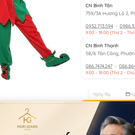
CN Bình Tân
759/3A Hương Lộ 2, P
0932.713.594
-
0986.3
9:00 - 18:00 (Thứ 2 - Thứ
CN Bình Thạnh
58/6 Tân Cảng, Phườ
086.7474.247
-
086.86
9:00 - 18:00 (Thứ 2 - Chủ
Đặt thu