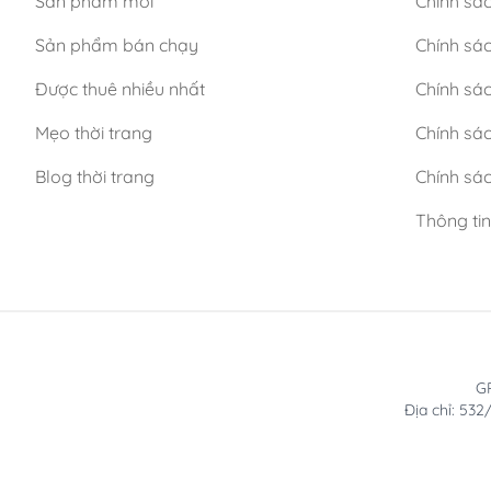
Sản phẩm mới
Chính sá
Sản phẩm bán chạy
Chính sá
Được thuê nhiều nhất
Chính sác
Mẹo thời trang
Chính sá
Blog thời trang
Chính sác
Thông ti
GP
Địa chỉ: 53