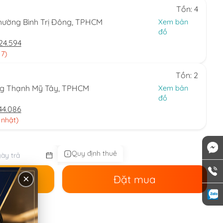
Tồn: 4
hường Bình Trị Đông, TPHCM
Xem bản
đồ
24.594
 7)
Tồn: 2
ng Thạnh Mỹ Tây, TPHCM
Xem bản
đồ
44.086
 nhật)
Quy định thuê
ê
Đặt mua
×