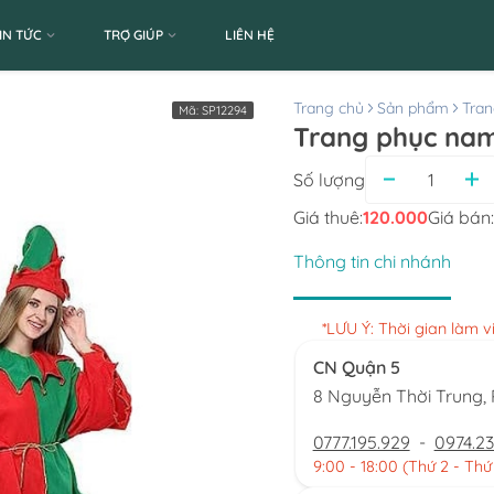
IN TỨC
TRỢ GIÚP
LIÊN HỆ
Trang chủ
Sản phẩm
Tran
Mã:
SP12294
Trang phục nam 
Số lượng
Giá thuê:
120.000
Giá bán:
Thông tin chi nhánh
*LƯU Ý: Thời gian làm 
CN Quận 5
8 Nguyễn Thời Trung
0777.195.929
-
0974.23
9:00 - 18:00 (Thứ 2 - Thứ