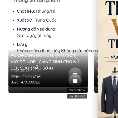
Thông tin sản phẩm
Chất liệu:
Nhung/Nỉ
Xuất xứ:
Trung Quốc
Hướng dẫn sử dụng:
Giặt tay/giặt máy
Lưu ý:
Không dùng thuốc tẩy Không giặt bằng nước sôi
ÁO CHOÀNG ĐỎ NOEL (MẪU SỐ 1)
TRANG PHỤ
VÁY ĐỎ NOEL GIÁNG SINH CHO NỮ
SINH ELF (
CHUÔNG LẮ
ĐẸP, SEXY (MẪU SỐ 4)
(CÁI)
Thuê:
80.000/Áo
Thuê:
160.0
Bán:
250.000/Áo
Bán:
460.0
Thuê:
160.000/Bộ
Thuê:
10.000
Bán:
470.000/Bộ
Bán:
45.000
Mã:
SP14037
Mã:
SP14043