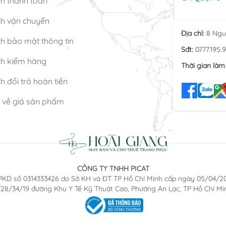
ch thanh toán
ch vận chuyển
Địa chỉ:
8 Ngu
h bảo mật thông tin
Sđt:
0777.195.
ch kiểm hàng
Thời gian làm 
h đổi trả hoàn tiền
n về giá sản phẩm
CÔNG TY TNHH PICAT
KD số 0314333426 do Sở KH và ĐT TP Hồ Chí Minh cấp ngày 05/04/2
2/28/34/19 đường Khu Y Tế Kỹ Thuật Cao, Phường An Lạc, TP Hồ Chí Mi