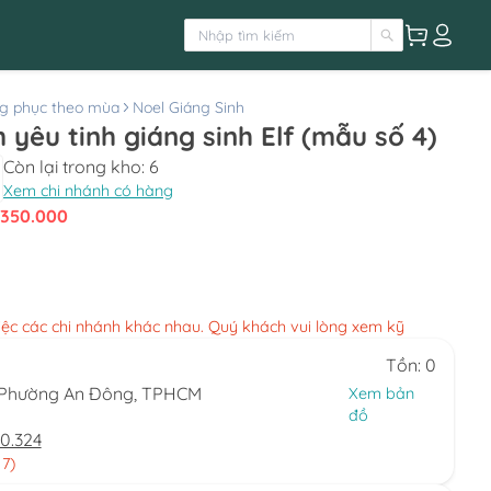
g phục theo mùa
Noel Giáng Sinh
yêu tinh giáng sinh Elf (mẫu số 4)
Còn lại trong kho:
6
Xem chi nhánh có hàng
350.000
việc các chi nhánh khác nhau. Quý khách vui lòng xem kỹ
Tồn: 0
, Phường An Đông, TPHCM
Xem bản
đồ
0.324
 7)