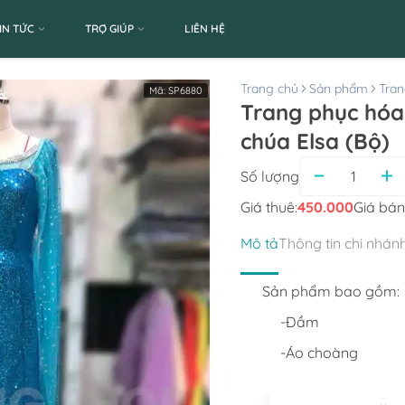
IN TỨC
TRỢ GIÚP
LIÊN HỆ
Trang chủ
Sản phẩm
Tran
Mã:
SP6880
Trang phục hóa
chúa Elsa (Bộ)
Số lượng
Giá thuê:
450.000
Giá bán
Mô tả
Thông tin chi nhán
Sản phẩm bao gồm:
-Đầm
-Áo choàng