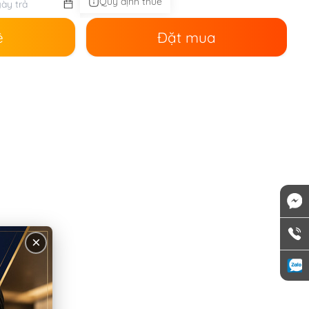
Quy định thuê
ê
Đặt mua
×