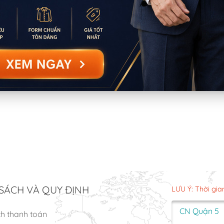
SÁCH VÀ QUY ĐỊNH
LƯU Ý: Thời gia
CN Quận 5
ch thanh toán