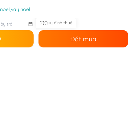
noel,
váy noel
Quy định thuê
ê
Đặt mua