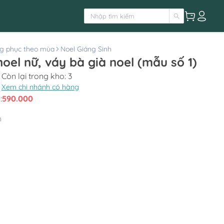
g phục theo mùa
Noel Giáng Sinh
oel nữ, váy bà già noel (mẫu số 1)
Còn lại trong kho:
3
Xem chi nhánh có hàng
:
590.000
h