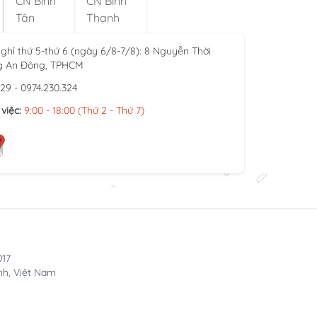
CN Bình
CN Bình
Tân
Thạnh
ghỉ thứ 5-thứ 6 (ngày 6/8-7/8): 8 Nguyễn Thời
g An Đông, TPHCM
929 - 0974.230.324
việc:
9:00 - 18:00 (Thứ 2 - Thứ 7)
017
nh, Việt Nam