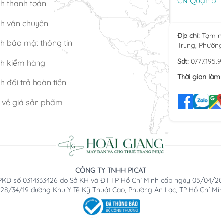
CN Quận 5
ch thanh toán
ch vận chuyển
Địa chỉ:
Tạm n
h bảo mật thông tin
Trung, Phườn
Sđt:
0777.195.
ch kiểm hàng
Thời gian làm 
h đổi trả hoàn tiền
n về giá sản phẩm
CÔNG TY TNHH PICAT
KD số 0314333426 do Sở KH và ĐT TP Hồ Chí Minh cấp ngày 05/04/2
2/28/34/19 đường Khu Y Tế Kỹ Thuật Cao, Phường An Lạc, TP Hồ Chí Mi