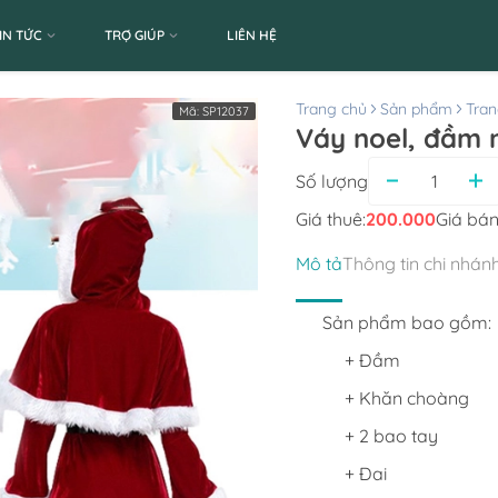
IN TỨC
TRỢ GIÚP
LIÊN HỆ
Trang chủ
Sản phẩm
Tran
Mã:
SP12037
Váy noel, đầm n
Số lượng
Giá thuê:
200.000
Giá bán
Mô tả
Thông tin chi nhán
Sản phẩm bao gồm:
+ Đầm
+ Khăn choàng
+ 2 bao tay
+ Đai