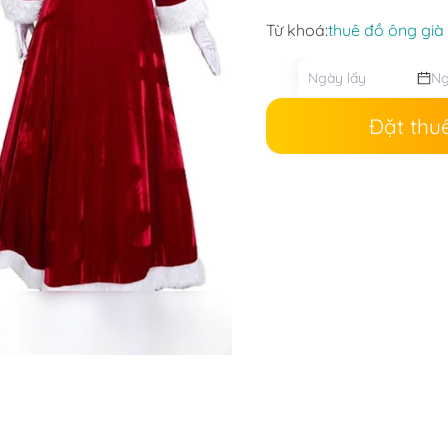
Từ khoá:
thuê đồ ông già 
Đặt thu