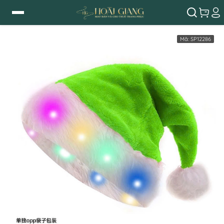
Mã:
SP12286