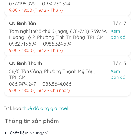
0777.195.929
-
0974.230.324
9:00 - 18:00 (Thứ 2 - Thứ 7)
CN Bình Tân
Tồn: 7
Tạm nghỉ thứ 5-thứ 6 (ngày 6/8-7/8): 759/3A
Xem
Hương Lộ 2, Phường Bình Trị Đông, TPHCM
bản đồ
0932.713.594
-
0986.324.594
9:00 - 18:00 (Thứ 2 - Thứ 7)
CN Bình Thạnh
Tồn: 3
58/6 Tân Cảng, Phường Thạnh Mỹ Tây,
Xem
TPHCM
bản đồ
086.7474.247
-
086.8644.086
9:00 - 18:00 (Thứ 2 - Chủ nhật)
Từ khoá:
thuê đồ ông già noel
Thông tin sản phẩm
Chất liệu:
Nhung/Nỉ