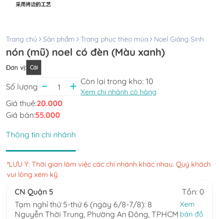
Trang chủ
Sản phẩm
Trang phục theo mùa
Noel Giáng Sinh
nón (mũ) noel có đèn (Màu xanh)
Đơn vị
:
Cái
Còn lại trong kho:
10
Số lượng
Xem chi nhánh có hàng
Giá thuê:
20.000
Giá bán:
55.000
Thông tin chi nhánh
*LƯU Ý: Thời gian làm việc các chi nhánh khác nhau. Quý khách
vui lòng xem kỹ
CN Quận 5
Tồn: 0
Tạm nghỉ thứ 5-thứ 6 (ngày 6/8-7/8): 8
Xem
Nguyễn Thời Trung, Phường An Đông, TPHCM
bản đồ