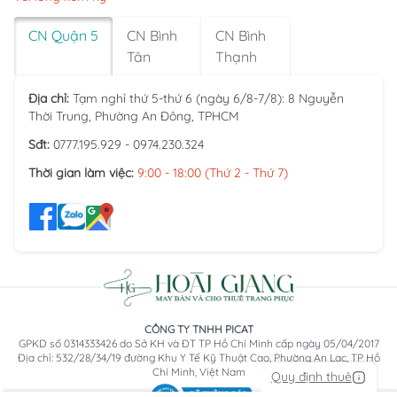
CN Quận 5
CN Bình
CN Bình
Tân
Thạnh
Địa chỉ:
Tạm nghỉ thứ 5-thứ 6 (ngày 6/8-7/8): 8 Nguyễn
Thời Trung, Phường An Đông, TPHCM
Sđt:
0777.195.929 - 0974.230.324
Thời gian làm việc:
9:00 - 18:00 (Thứ 2 - Thứ 7)
CÔNG TY TNHH PICAT
GPKD số 0314333426 do Sở KH và ĐT TP Hồ Chí Minh cấp ngày 05/04/2017
Địa chỉ: 532/28/34/19 đường Khu Y Tế Kỹ Thuật Cao, Phường An Lạc, TP Hồ
Chí Minh, Việt Nam
Quy định thuê