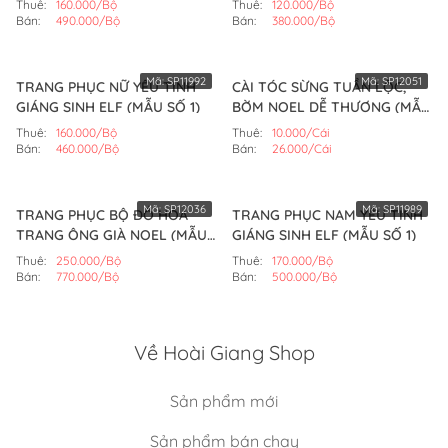
Thuê:
160.000/Bộ
Thuê:
120.000/Bộ
Bán:
490.000/Bộ
Bán:
380.000/Bộ
Mã:
SP11992
Mã:
SP12051
TRANG PHỤC NỮ YÊU TINH
CÀI TÓC SỪNG TUẦN LỘC,
GIÁNG SINH ELF (MẪU SỐ 1)
BỜM NOEL DỄ THƯƠNG (MẪU
SỐ 1)
Thuê:
160.000/Bộ
Thuê:
10.000/Cái
Bán:
460.000/Bộ
Bán:
26.000/Cái
Mã:
SP12036
Mã:
SP11989
TRANG PHỤC BỘ ĐỒ HÓA
TRANG PHỤC NAM YÊU TINH
TRANG ÔNG GIÀ NOEL (MẪU
GIÁNG SINH ELF (MẪU SỐ 1)
SỐ 2)
Thuê:
250.000/Bộ
Thuê:
170.000/Bộ
Bán:
770.000/Bộ
Bán:
500.000/Bộ
Về Hoài Giang Shop
Sản phẩm mới
Sản phẩm bán chạy