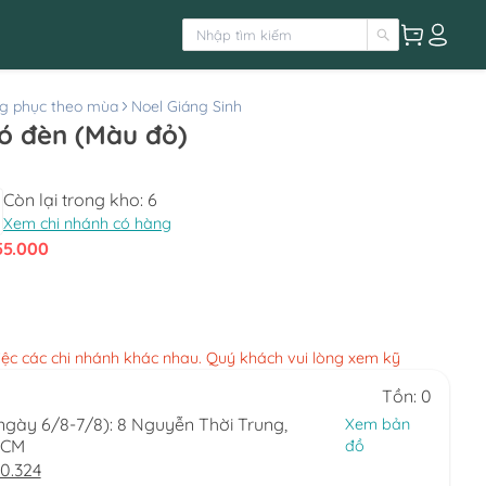
g phục theo mùa
Noel Giáng Sinh
có đèn (Màu đỏ)
Còn lại trong kho:
6
Xem chi nhánh có hàng
55.000
việc các chi nhánh khác nhau. Quý khách vui lòng xem kỹ
Tồn: 0
(ngày 6/8-7/8): 8 Nguyễn Thời Trung,
Xem bản
HCM
đồ
0.324