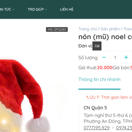
IN TỨC
TRỢ GIÚP
LIÊN HỆ
Trang chủ
Sản phẩm
Tran
Mã:
SP12285
nón (mũ) noel 
Đơn vị
:
Cái
Số lượng
Giá thuê:
20.000
Giá bán:
Thông tin chi nhánh
*LƯU Ý: Thời gian làm 
CN Quận 5
Tạm nghỉ thứ 5-thứ 6 
Phường An Đông, TP
0777.195.929
-
0974.23