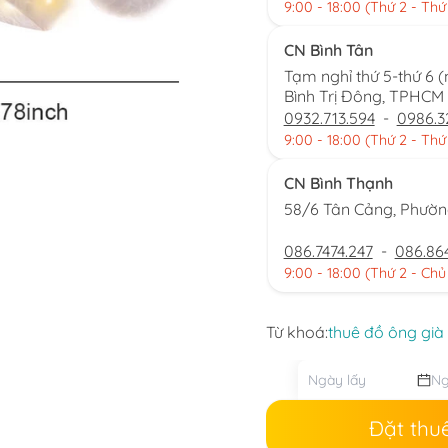
9:00 - 18:00 (Thứ 2 - Thứ
CN Bình Tân
Tạm nghỉ thứ 5-thứ 6 
Bình Trị Đông, TPHCM
0932.713.594
-
0986.3
9:00 - 18:00 (Thứ 2 - Thứ
CN Bình Thạnh
58/6 Tân Cảng, Phườ
086.7474.247
-
086.86
9:00 - 18:00 (Thứ 2 - Chủ
Từ khoá:
thuê đồ ông già
Đặt thu