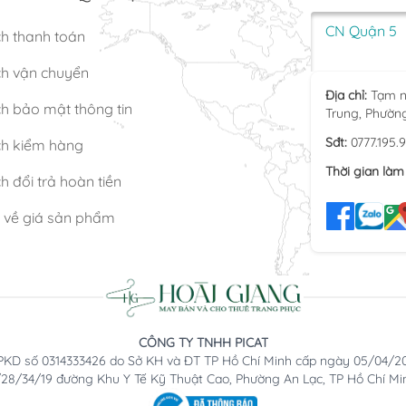
CN Quận 5
ch thanh toán
ch vận chuyển
Địa chỉ:
Tạm n
h bảo mật thông tin
Trung, Phườn
Sđt:
0777.195.
ch kiểm hàng
Thời gian làm 
h đổi trả hoàn tiền
n về giá sản phẩm
CÔNG TY TNHH PICAT
KD số 0314333426 do Sở KH và ĐT TP Hồ Chí Minh cấp ngày 05/04/2
2/28/34/19 đường Khu Y Tế Kỹ Thuật Cao, Phường An Lạc, TP Hồ Chí Mi