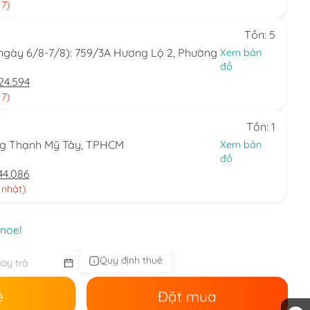
 7)
Tồn: 5
(ngày 6/8-7/8): 759/3A Hương Lộ 2, Phường
Xem bản
đồ
24.594
 7)
Tồn: 1
ng Thạnh Mỹ Tây, TPHCM
Xem bản
đồ
44.086
 nhật)
 noel
Quy định thuê
ê
Đặt mua