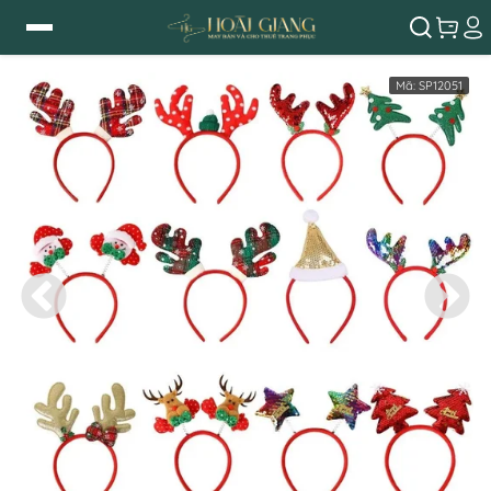
Mã:
SP12051