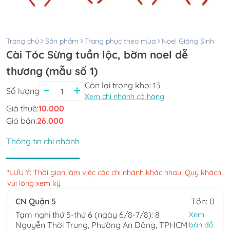
Trang chủ
Sản phẩm
Trang phục theo mùa
Noel Giáng Sinh
Cài Tóc Sừng tuần lộc, bờm noel dễ
thương (mẫu số 1)
Còn lại trong kho:
13
Số lượng
Xem chi nhánh có hàng
Giá thuê:
10.000
Giá bán:
26.000
Thông tin chi nhánh
*LƯU Ý: Thời gian làm việc các chi nhánh khác nhau. Quý khách
vui lòng xem kỹ
CN Quận 5
Tồn: 0
Tạm nghỉ thứ 5-thứ 6 (ngày 6/8-7/8): 8
Xem
Nguyễn Thời Trung, Phường An Đông, TPHCM
bản đồ