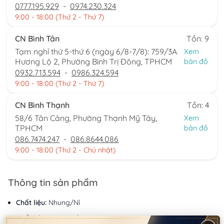
0777.195.929
-
0974.230.324
9:00 - 18:00 (Thứ 2 - Thứ 7)
CN Bình Tân
Tồn: 9
Tạm nghỉ thứ 5-thứ 6 (ngày 6/8-7/8): 759/3A
Xem
Hương Lộ 2, Phường Bình Trị Đông, TPHCM
bản đồ
0932.713.594
-
0986.324.594
9:00 - 18:00 (Thứ 2 - Thứ 7)
CN Bình Thạnh
Tồn: 4
58/6 Tân Cảng, Phường Thạnh Mỹ Tây,
Xem
TPHCM
bản đồ
086.7474.247
-
086.8644.086
9:00 - 18:00 (Thứ 2 - Chủ nhật)
Thông tin sản phẩm
Chất liệu:
Nhung/Nỉ
Xuất xứ:
Trung Quốc