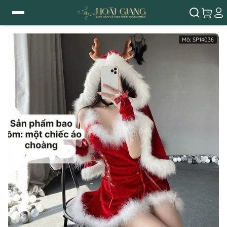
Mã:
SP14038