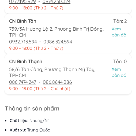
0777.195.929
-
0974.230.324
9:00 - 18:00 (Thứ 2 - Thứ 7)
CN Bình Tân
Tồn: 2
759/3A Hương Lộ 2, Phường Bình Trị Đông,
Xem
TPHCM
bản đồ
0932.713.594
-
0986.324.594
9:00 - 18:00 (Thứ 2 - Thứ 7)
CN Bình Thạnh
Tồn: 0
58/6 Tân Cảng, Phường Thạnh Mỹ Tây,
Xem
TPHCM
bản đồ
086.7474.247
-
086.8644.086
9:00 - 18:00 (Thứ 2 - Chủ nhật)
Thông tin sản phẩm
Chất liệu:
Nhung/Nỉ
Xuất xứ:
Trung Quốc