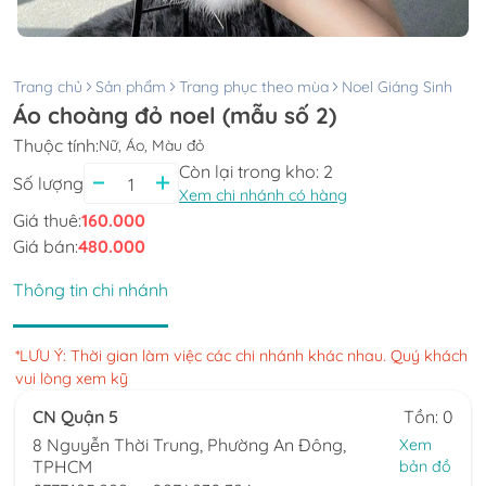
Trang chủ
Sản phẩm
Trang phục theo mùa
Noel Giáng Sinh
Áo choàng đỏ noel (mẫu số 2)
Thuộc tính:
Nữ, Áo, Màu đỏ
Còn lại trong kho:
2
Số lượng
Xem chi nhánh có hàng
Giá thuê:
160.000
Giá bán:
480.000
Thông tin chi nhánh
*LƯU Ý: Thời gian làm việc các chi nhánh khác nhau. Quý khách
vui lòng xem kỹ
CN Quận 5
Tồn: 0
8 Nguyễn Thời Trung, Phường An Đông,
Xem
TPHCM
bản đồ