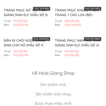
Mã:
SP11994
Mã:
SP11953
TRANG PHỤC NỮ YÊU TINH
TRANG PHỤC MASCOT HÓA
GIÁNG SINH ELF (MẪU SỐ 3)
TRANG 7 CHÚ LÙN (BỘ)
Thuê:
170.000/Bộ
Thuê:
390.000/Bộ
Bán:
500.000/Bộ
Bán:
1.350.000/Bộ
Mã:
SP14033
Mã:
SP11990
ĐẦM ĐI CHƠI NOEL GIÁNG
TRANG PHỤC NAM YÊU TINH
SINH CHO NỮ (MẪU SỐ 1)
GIÁNG SINH ELF (MẪU SỐ 2)
Thuê:
160.000/Bộ
Thuê:
130.000/Bộ
Bán:
490.000/Bộ
Bán:
370.000/Bộ
Về Hoài Giang Shop
Sản phẩm mới
Sản phẩm bán chạy
Được thuê nhiều nhất