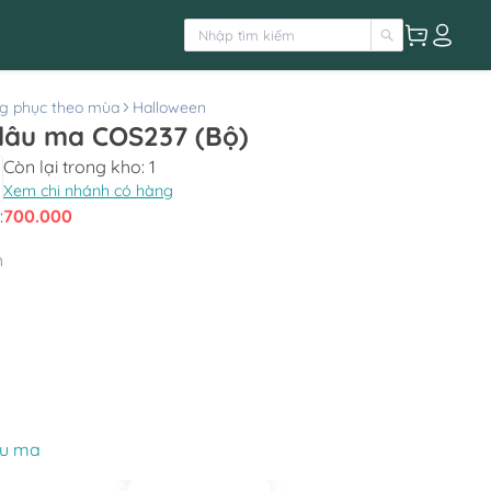
g phục theo mùa
Halloween
dâu ma COS237 (Bộ)
Còn lại trong kho:
1
Xem chi nhánh có hàng
:
700.000
h
âu ma