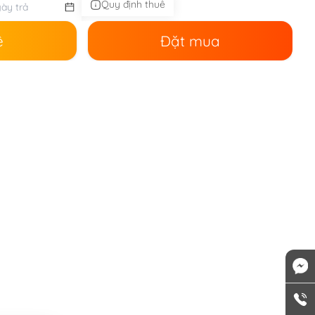
Quy định thuê
ê
Đặt mua