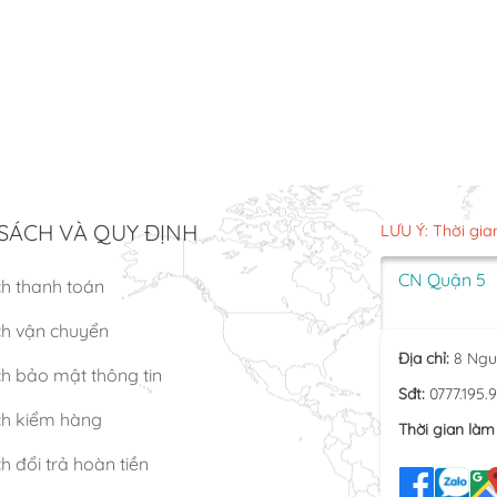
SÁCH VÀ QUY ĐỊNH
LƯU Ý: Thời gia
CN Quận 5
ch thanh toán
ch vận chuyển
Địa chỉ:
8 Ngu
h bảo mật thông tin
Sđt:
0777.195.
ch kiểm hàng
Thời gian làm 
h đổi trả hoàn tiền