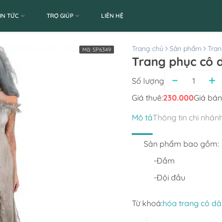
IN TỨC
TRỢ GIÚP
LIÊN HỆ
Trang chủ
Sản phẩm
Tran
Mã:
SP6349
Trang phục cô 
Số lượng
Giá thuê:
230.000
Giá bán
Mô tả
Thông tin chi nhán
Sản phẩm bao gồm:
-Đầm 
-Đội đầu
Từ khoá:
hóa trang cô d