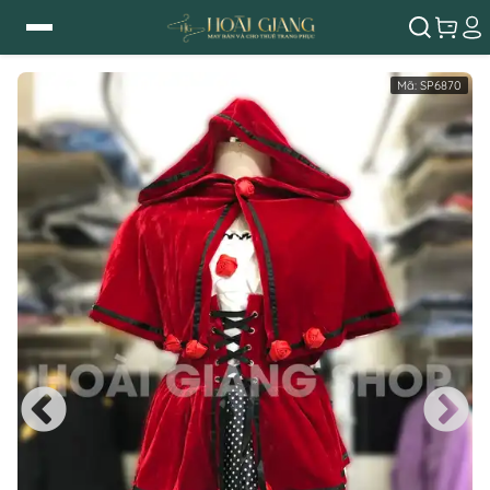
Mã:
SP6870