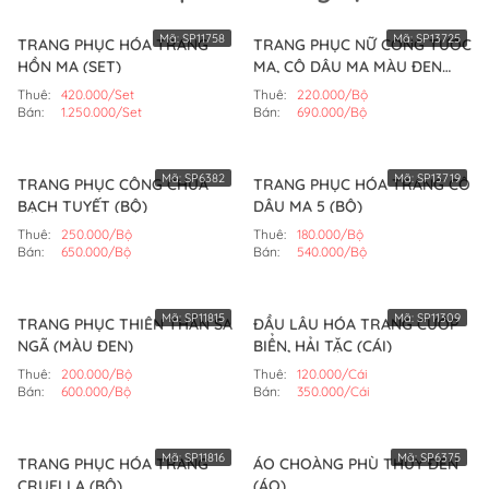
Mã:
SP11758
Mã:
SP13725
TRANG PHỤC HÓA TRANG
TRANG PHỤC NỮ CÔNG TƯỚC
HỒN MA (SET)
MA, CÔ DÂU MA MÀU ĐEN
(BỘ)
Thuê:
420.000/Set
Thuê:
220.000/Bộ
Bán:
1.250.000/Set
Bán:
690.000/Bộ
Mã:
SP6382
Mã:
SP13719
TRANG PHỤC CÔNG CHÚA
TRANG PHỤC HÓA TRANG CÔ
BẠCH TUYẾT (BỘ)
DÂU MA 5 (BỘ)
Thuê:
250.000/Bộ
Thuê:
180.000/Bộ
Bán:
650.000/Bộ
Bán:
540.000/Bộ
Mã:
SP11815
Mã:
SP11309
TRANG PHỤC THIÊN THẦN SA
ĐẦU LÂU HÓA TRANG CƯỚP
NGÃ (MÀU ĐEN)
BIỂN, HẢI TẶC (CÁI)
Thuê:
200.000/Bộ
Thuê:
120.000/Cái
Bán:
600.000/Bộ
Bán:
350.000/Cái
Mã:
SP11816
Mã:
SP6375
TRANG PHỤC HÓA TRANG
ÁO CHOÀNG PHÙ THỦY ĐEN
CRUELLA (BỘ)
(ÁO)