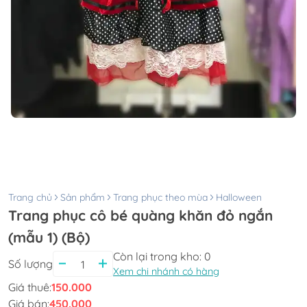
Trang chủ
Sản phẩm
Trang phục theo mùa
Halloween
Trang phục cô bé quàng khăn đỏ ngắn
(mẫu 1) (Bộ)
Còn lại trong kho:
0
Số lượng
Xem chi nhánh có hàng
Giá thuê:
150.000
Giá bán:
450.000