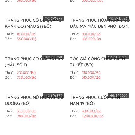
Bán:
580.000/Bộ
Bán:
350.000/Cây
Mã:
SP6875
Mã:
SP13723
TRANG PHỤC CÔ BÉ QUÀNG
TRANG PHỤC HÓA TRANG CÔ
KHĂN ĐỎ (MẪU 2) (BỘ)
DÂU MA MÀU ĐEN PHỐI ĐỎ 1
(BỘ)
Thuê:
180.000/Bộ
Thuê:
160.000/Bộ
Bán:
550.000/Bộ
Bán:
485.000/Bộ
Mã:
SP6390
Mã:
SP10309
TRANG PHỤC CÔ GÁI HÀ LAN
TÓC GIẢ CÔNG CHÚA BẠCH
(MẪU SỐ 1)
TUYẾT (BỘ)
Thuê:
210.000/Bộ
Thuê:
130.000/Bộ
Bán:
750.000/Bộ
Bán:
315.000/Bộ
Mã:
SP6373
Mã:
SP7209
TRANG PHỤC NỮ HOÀNG ĐẠI
TRANG PHỤC CƯỚP BIỂN
DƯƠNG (BỘ)
NAM 19 (BỘ)
Thuê:
330.000/Bộ
Thuê:
400.000/Bộ
Bán:
980.000/Bộ
Bán:
1.200.000/Bộ