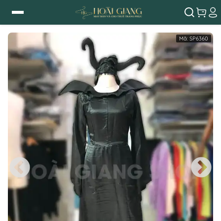
Mã:
SP6360