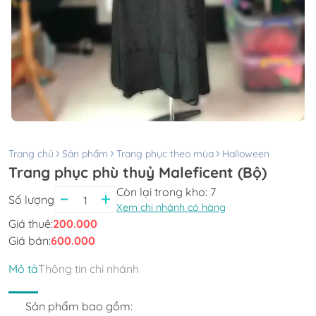
Trang chủ
Sản phẩm
Trang phục theo mùa
Halloween
Trang phục phù thuỷ Maleficent (Bộ)
Còn lại trong kho:
7
Số lượng
Xem chi nhánh có hàng
Giá thuê:
200.000
Giá bán:
600.000
Mô tả
Thông tin chi nhánh
Sản phẩm bao gồm: