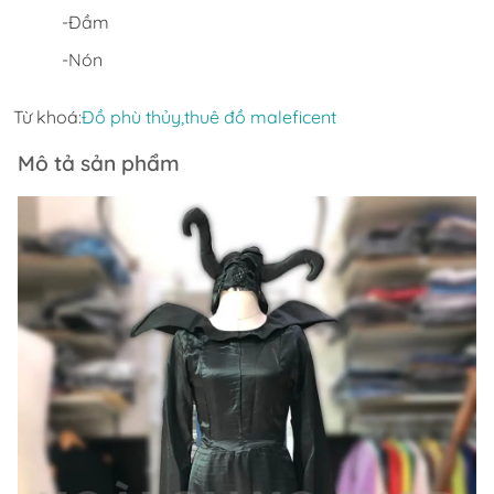
-Đầm
-Nón
Từ khoá:
Đồ phù thủy,
thuê đồ maleficent
Mô tả sản phẩm