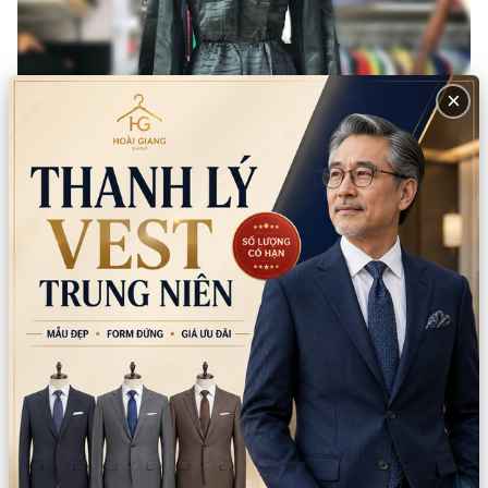
×
Gợi ý mua kèm