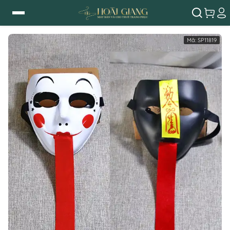
Mã:
SP11819