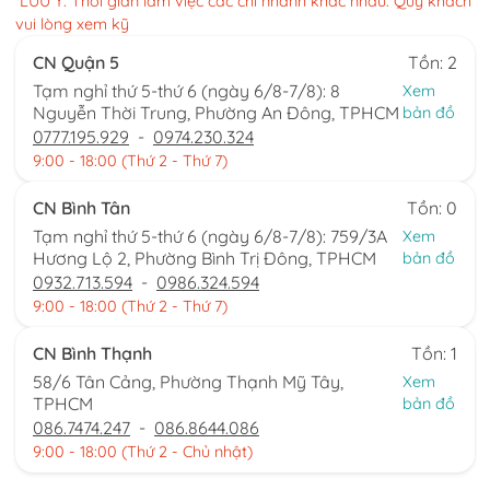
*LƯU Ý: Thời gian làm việc các chi nhánh khác nhau. Quý khách
vui lòng xem kỹ
CN Quận 5
Tồn: 2
Tạm nghỉ thứ 5-thứ 6 (ngày 6/8-7/8): 8
Xem
Nguyễn Thời Trung, Phường An Đông, TPHCM
bản đồ
0777.195.929
-
0974.230.324
9:00 - 18:00 (Thứ 2 - Thứ 7)
CN Bình Tân
Tồn: 0
Tạm nghỉ thứ 5-thứ 6 (ngày 6/8-7/8): 759/3A
Xem
Hương Lộ 2, Phường Bình Trị Đông, TPHCM
bản đồ
0932.713.594
-
0986.324.594
9:00 - 18:00 (Thứ 2 - Thứ 7)
CN Bình Thạnh
Tồn: 1
58/6 Tân Cảng, Phường Thạnh Mỹ Tây,
Xem
TPHCM
bản đồ
086.7474.247
-
086.8644.086
9:00 - 18:00 (Thứ 2 - Chủ nhật)