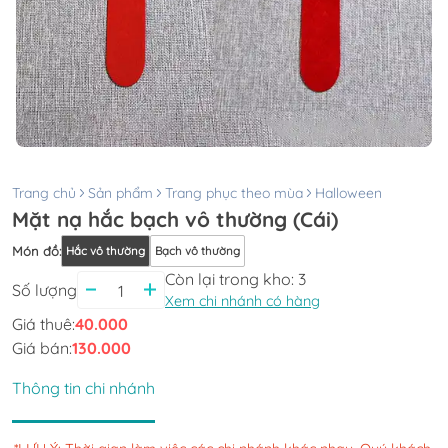
Trang chủ
Sản phẩm
Trang phục theo mùa
Halloween
Mặt nạ hắc bạch vô thường (Cái)
Món đồ
:
Hắc vô thường
Bạch vô thường
Còn lại trong kho:
3
Số lượng
Xem chi nhánh có hàng
Giá thuê:
40.000
Giá bán:
130.000
Thông tin chi nhánh