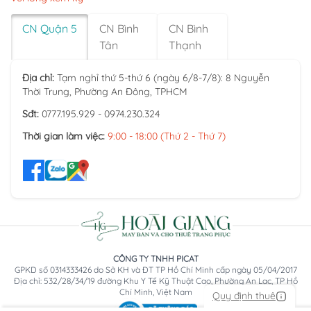
CN Quận 5
CN Bình
CN Bình
Tân
Thạnh
Địa chỉ:
Tạm nghỉ thứ 5-thứ 6 (ngày 6/8-7/8): 8 Nguyễn
Thời Trung, Phường An Đông, TPHCM
Sđt:
0777.195.929 - 0974.230.324
Thời gian làm việc:
9:00 - 18:00 (Thứ 2 - Thứ 7)
CÔNG TY TNHH PICAT
GPKD số 0314333426 do Sở KH và ĐT TP Hồ Chí Minh cấp ngày 05/04/2017
Địa chỉ: 532/28/34/19 đường Khu Y Tế Kỹ Thuật Cao, Phường An Lạc, TP Hồ
Chí Minh, Việt Nam
Quy định thuê