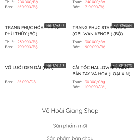
Thuê:
200.000/Bộ
Thuê:
240.000/Bộ
Bán:
650.000/Bộ
Bán:
710.000/Bộ
Mã:
SP6346
Mã:
SP6064
TRANG PHỤC HÓA TRANG
TRANG PHỤC STAR WARS
PHÙ THỦY (BỘ)
(OBI-WAN KENOBI) (BỘ)
Thuê:
230.000/Bộ
Thuê:
300.000/Bộ
Bán:
700.000/Bộ
Bán:
900.000/Bộ
Mã:
SP11813
Mã:
SP13973
VỚ LƯỚI ĐEN DÀI (ĐÔI)
CÀI TÓC HALLOWEEN HÌNH
BÀN TAY VÀ HOA (LOẠI XỊN)
(CÂY)
Bán:
85.000/Đôi
Thuê:
30.000/Cây
Bán:
100.000/Cây
Về Hoài Giang Shop
Sản phẩm mới
Sản phẩm bán chạy