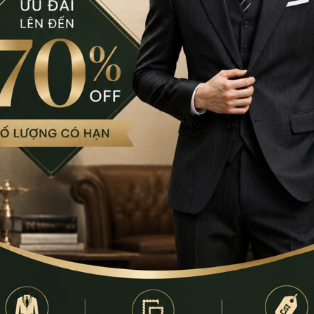
CN Bình Tân
759/3A Hương Lộ 2, P
0932.713.594
-
0986.3
9:00 - 18:00 (Thứ 2 - Thứ
CN Bình Thạnh
58/6 Tân Cảng, Phườ
086.7474.247
-
086.86
9:00 - 18:00 (Thứ 2 - Chủ
Đặt thu