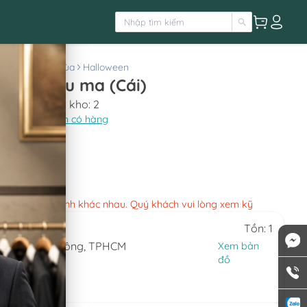
×
g phục theo mùa
Halloween
Cài tóc Halloween cô dâu ma (Cái)
Còn lại trong kho:
2
Xem chi nhánh có hàng
200.000
việc các chi nhánh khác nhau. Quý khách vui lòng xem kỹ
Tồn: 1
, Phường An Đông, TPHCM
Xem bản
đồ
0.324
 7)