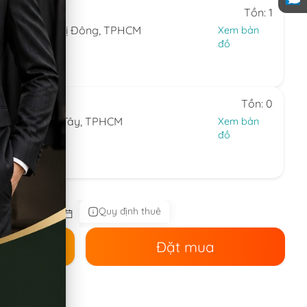
Tồn: 1
hường Bình Trị Đông, TPHCM
Xem bản
đồ
24.594
 7)
Tồn: 0
ng Thạnh Mỹ Tây, TPHCM
Xem bản
đồ
44.086
 nhật)
Quy định thuê
ê
Đặt mua