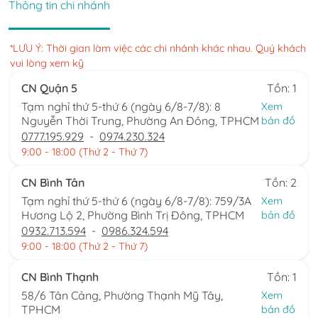
Thông tin chi nhánh
*LƯU Ý: Thời gian làm việc các chi nhánh khác nhau. Quý khách
vui lòng xem kỹ
CN Quận 5
Tồn: 1
Tạm nghỉ thứ 5-thứ 6 (ngày 6/8-7/8): 8
Xem
Nguyễn Thời Trung, Phường An Đông, TPHCM
bản đồ
0777.195.929
-
0974.230.324
9:00 - 18:00 (Thứ 2 - Thứ 7)
CN Bình Tân
Tồn: 2
Tạm nghỉ thứ 5-thứ 6 (ngày 6/8-7/8): 759/3A
Xem
Hương Lộ 2, Phường Bình Trị Đông, TPHCM
bản đồ
0932.713.594
-
0986.324.594
9:00 - 18:00 (Thứ 2 - Thứ 7)
CN Bình Thạnh
Tồn: 1
58/6 Tân Cảng, Phường Thạnh Mỹ Tây,
Xem
TPHCM
bản đồ