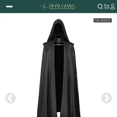
Mã:
SP6375