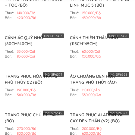
+ TÓC (BỘ)
LINH MỤC 5 (BỘ)
Thuê:
140.000/Bộ
Thuê:
150.000/Bộ
Bán:
420.000/Bộ
Bán:
430.000/Bộ
Mã:
SP13417
Mã:
SP13416
CÁNH ÁC QUỶ NHỎ
CÁNH THIÊN THẦN NHỎ
(80CM*40CM)
(115CM*45CM)
Thuê:
35.000/Cái
Thuê:
60.000/Cái
Bán:
85.000/Cái
Bán:
150.000/Cái
Mã:
SP6371
Mã:
SP6368
TRANG PHỤC HÓA TRANG
ÁO CHOÀNG ĐEN HÓA
PHÙ THỦY 02 (BỘ)
TRANG PHÙ THỦY (ÁO)
Thuê:
190.000/Bộ
Thuê:
110.000/Áo
Bán:
580.000/Bộ
Bán:
330.000/Áo
Mã:
SP6345
Mã:
SP6873
TRANG PHỤC CHÚ RỂ MA 2
TRANG PHỤC ALADDIN VÀ
(BỘ)
CÂY ĐÈN THẦN (V2) (BỘ)
Thuê:
270.000/Bộ
Thuê:
200.000/Bộ
Bán:
800.000/Bộ
Bán:
600.000/Bộ