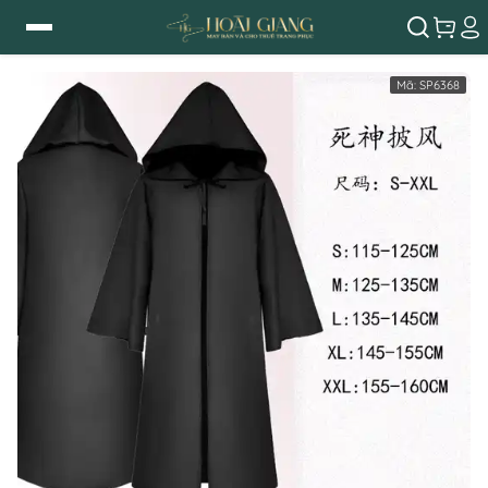
Mã:
SP6368