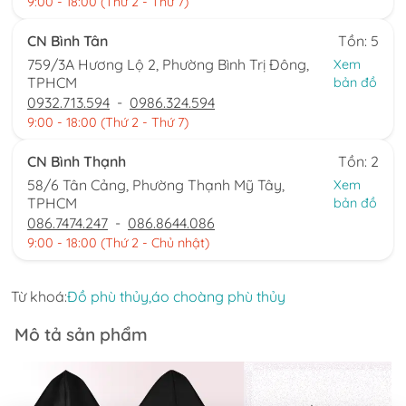
9:00 - 18:00 (Thứ 2 - Thứ 7)
CN Bình Tân
Tồn: 5
759/3A Hương Lộ 2, Phường Bình Trị Đông,
Xem
TPHCM
bản đồ
0932.713.594
-
0986.324.594
9:00 - 18:00 (Thứ 2 - Thứ 7)
CN Bình Thạnh
Tồn: 2
58/6 Tân Cảng, Phường Thạnh Mỹ Tây,
Xem
TPHCM
bản đồ
086.7474.247
-
086.8644.086
9:00 - 18:00 (Thứ 2 - Chủ nhật)
Từ khoá:
Đồ phù thủy,
áo choàng phù thủy
Mô tả sản phẩm