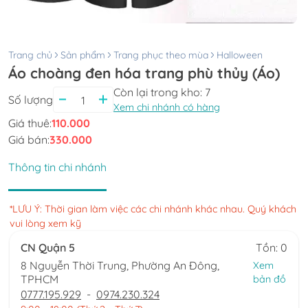
Trang chủ
Sản phẩm
Trang phục theo mùa
Halloween
Áo choàng đen hóa trang phù thủy (Áo)
Còn lại trong kho:
7
Số lượng
Xem chi nhánh có hàng
Giá thuê:
110.000
Giá bán:
330.000
Thông tin chi nhánh
*LƯU Ý: Thời gian làm việc các chi nhánh khác nhau. Quý khách
vui lòng xem kỹ
CN Quận 5
Tồn: 0
8 Nguyễn Thời Trung, Phường An Đông,
Xem
TPHCM
bản đồ
0777.195.929
-
0974.230.324