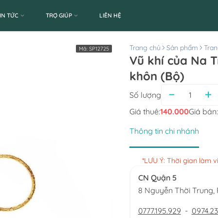
IN TỨC
TRỢ GIÚP
LIÊN HỆ
Trang chủ
Sản phẩm
Tran
Mã:
SP12725
Vũ khí của Na T
khôn (Bộ)
Số lượng
Giá thuê:
140.000
Giá bán:
Thông tin chi nhánh
*LƯU Ý: Thời gian làm 
CN Quận 5
8 Nguyễn Thời Trung
0777.195.929
-
0974.23