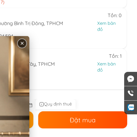
 7)
Tồn: 0
hường Bình Trị Đông, TPHCM
Xem bản
đồ
24.594
×
 7)
Tồn: 1
ng Thạnh Mỹ Tây, TPHCM
Xem bản
đồ
44.086
 nhật)
Quy định thuê
ê
Đặt mua