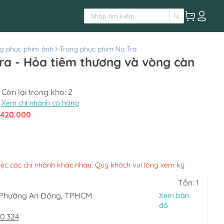
g phục phim ảnh
Trang phục phim Na Tra
ra - Hỏa tiêm thương và vòng càn
Còn lại trong kho:
2
Xem chi nhánh có hàng
420.000
việc các chi nhánh khác nhau. Quý khách vui lòng xem kỹ
Tồn: 1
, Phường An Đông, TPHCM
Xem bản
đồ
0.324