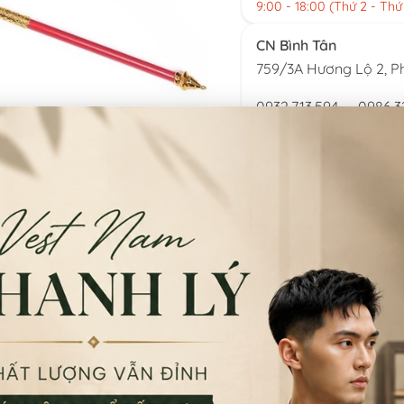
9:00 - 18:00 (Thứ 2 - Thứ
CN Bình Tân
759/3A Hương Lộ 2, P
0932.713.594
-
0986.3
9:00 - 18:00 (Thứ 2 - Thứ
CN Bình Thạnh
58/6 Tân Cảng, Phườ
086.7474.247
-
086.86
9:00 - 18:00 (Thứ 2 - Chủ
Đặt thu