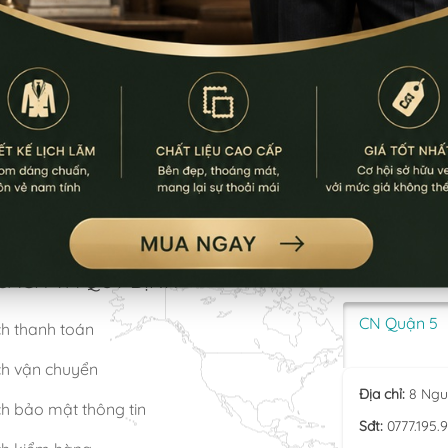
SÁCH VÀ QUY ĐỊNH
LƯU Ý: Thời gia
CN Quận 5
ch thanh toán
ch vận chuyển
Địa chỉ:
8 Ngu
h bảo mật thông tin
Sđt:
0777.195.