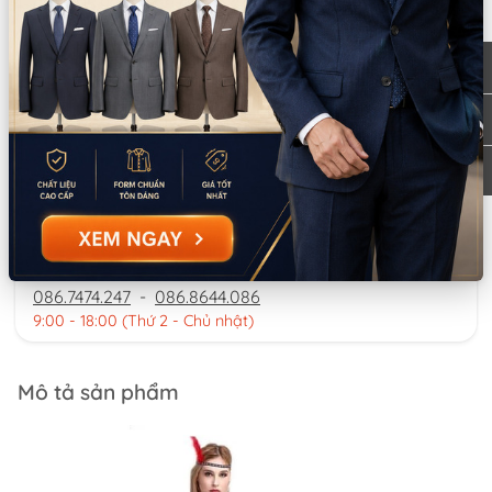
0777.195.929
-
0974.230.324
9:00 - 18:00 (Thứ 2 - Thứ 7)
CN Bình Tân
Tồn: 5
Tạm nghỉ thứ 5-thứ 6 (ngày 6/8-7/8): 759/3A
Xem
Hương Lộ 2, Phường Bình Trị Đông, TPHCM
bản đồ
0932.713.594
-
0986.324.594
9:00 - 18:00 (Thứ 2 - Thứ 7)
CN Bình Thạnh
Tồn: 0
58/6 Tân Cảng, Phường Thạnh Mỹ Tây,
Xem
TPHCM
bản đồ
086.7474.247
-
086.8644.086
9:00 - 18:00 (Thứ 2 - Chủ nhật)
Mô tả sản phẩm