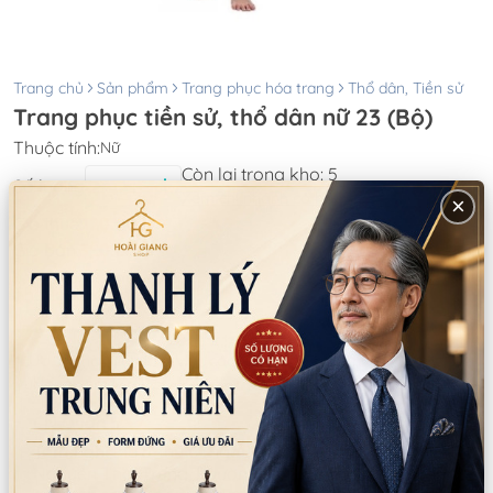
Trang chủ
Sản phẩm
Trang phục hóa trang
Thổ dân, Tiền sử
Trang phục tiền sử, thổ dân nữ 23 (Bộ)
Thuộc tính:
Nữ
Còn lại trong kho:
5
Số lượng
Xem chi nhánh có hàng
×
Giá thuê:
120.000
Giá bán:
350.000
Thông tin chi nhánh
*LƯU Ý: Thời gian làm việc các chi nhánh khác nhau. Quý khách
vui lòng xem kỹ
CN Quận 5
Tồn: 0
Tạm nghỉ thứ 5-thứ 6 (ngày 6/8-7/8): 8
Xem
Nguyễn Thời Trung, Phường An Đông, TPHCM
bản đồ