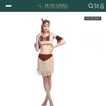
Mã:
SP13919