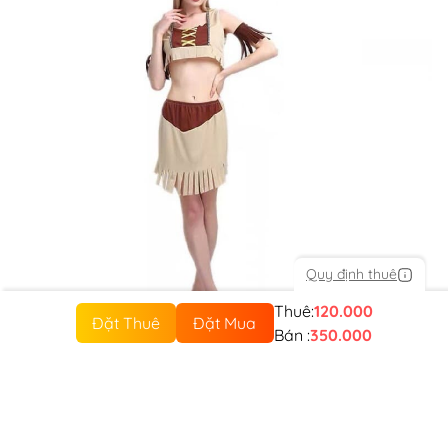
Quy định thuê
Thuê:
120.000
Đặt Thuê
Đặt Mua
Bán :
350.000
Sản phẩm tương tự