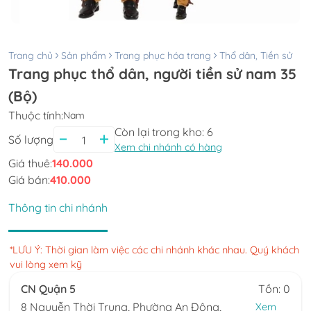
Trang chủ
Sản phẩm
Trang phục hóa trang
Thổ dân, Tiền sử
Trang phục thổ dân, người tiền sử nam 35
(Bộ)
Thuộc tính:
Nam
Còn lại trong kho:
6
Số lượng
Xem chi nhánh có hàng
Giá thuê:
140.000
Giá bán:
410.000
Thông tin chi nhánh
*LƯU Ý: Thời gian làm việc các chi nhánh khác nhau. Quý khách
vui lòng xem kỹ
CN Quận 5
Tồn: 0
8 Nguyễn Thời Trung, Phường An Đông,
Xem