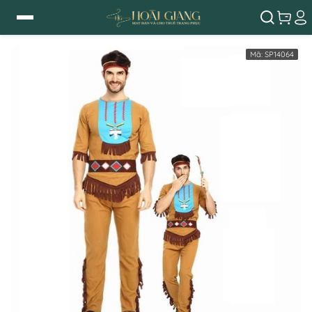
Mã:
SP14064