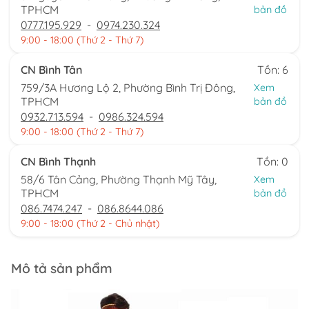
TPHCM
bản đồ
0777.195.929
-
0974.230.324
9:00 - 18:00 (Thứ 2 - Thứ 7)
CN Bình Tân
Tồn: 6
759/3A Hương Lộ 2, Phường Bình Trị Đông,
Xem
TPHCM
bản đồ
0932.713.594
-
0986.324.594
9:00 - 18:00 (Thứ 2 - Thứ 7)
CN Bình Thạnh
Tồn: 0
58/6 Tân Cảng, Phường Thạnh Mỹ Tây,
Xem
TPHCM
bản đồ
086.7474.247
-
086.8644.086
9:00 - 18:00 (Thứ 2 - Chủ nhật)
Mô tả sản phẩm