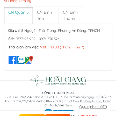
vui lòng xem kỹ
CN Quận 5
CN Bình
CN Bình
Tân
Thạnh
Địa chỉ:
8 Nguyễn Thời Trung, Phường An Đông, TPHCM
Sđt:
0777.195.929 - 0974.230.324
Thời gian làm việc:
9:00 - 18:00 (Thứ 2 - Thứ 7)
CÔNG TY TNHH PICAT
GPKD số 0314333426 do Sở KH và ĐT TP Hồ Chí Minh cấp ngày 05/04/2017
Địa chỉ: 532/28/34/19 đường Khu Y Tế Kỹ Thuật Cao, Phường An Lạc, TP Hồ
Chí Minh, Việt Nam
Quy định thuê