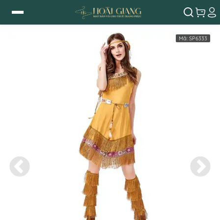
Mã:
SP6333