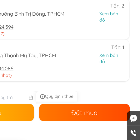
Tồn: 2
hường Bình Trị Đông, TPHCM
Xem bản
đồ
24.594
 7)
Tồn: 1
ng Thạnh Mỹ Tây, TPHCM
Xem bản
đồ
44.086
 nhật)
Quy định thuê
ê
Đặt mua