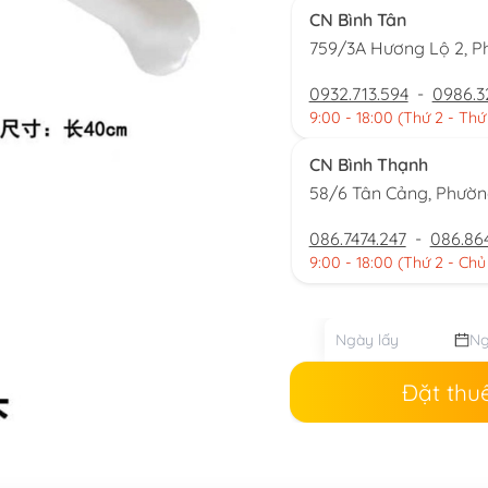
CN Bình Tân
759/3A Hương Lộ 2, P
0932.713.594
-
0986.3
9:00 - 18:00 (Thứ 2 - Thứ
CN Bình Thạnh
58/6 Tân Cảng, Phườ
086.7474.247
-
086.86
9:00 - 18:00 (Thứ 2 - Chủ
Đặt thu