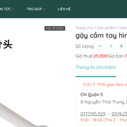
IN TỨC
TRỢ GIÚP
LIÊN HỆ
Trang chủ
Sản phẩm
Tran
Mã:
SP13150
gậy cầm tay hìn
Số lượng
Giá thuê:
25.000
Giá bán:
Thông tin chi nhánh
*LƯU Ý: Thời gian làm 
CN Quận 5
8 Nguyễn Thời Trung
0777.195.929
-
0974.23
9:00 - 18:00 (Thứ 2 - Thứ