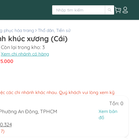
g phục hóa trang
Thổ dân, Tiền sử
h khúc xương (Cái)
Còn lại trong kho:
3
Xem chi nhánh có hàng
75.000
việc các chi nhánh khác nhau. Quý khách vui lòng xem kỹ
Tồn: 0
, Phường An Đông, TPHCM
Xem bản
đồ
0.324
 7)