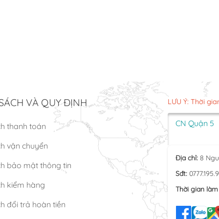
SÁCH VÀ QUY ĐỊNH
LƯU Ý: Thời gia
CN Quận 5
ch thanh toán
ch vận chuyển
Địa chỉ:
8 Ngu
h bảo mật thông tin
Sđt:
0777.195.
ch kiểm hàng
Thời gian làm 
h đổi trả hoàn tiền