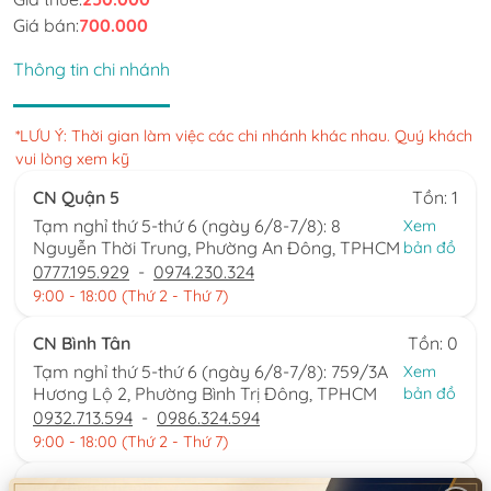
Giá bán:
700.000
Thông tin chi nhánh
*LƯU Ý: Thời gian làm việc các chi nhánh khác nhau. Quý khách
vui lòng xem kỹ
CN Quận 5
Tồn: 1
Tạm nghỉ thứ 5-thứ 6 (ngày 6/8-7/8): 8
Xem
Nguyễn Thời Trung, Phường An Đông, TPHCM
bản đồ
0777.195.929
-
0974.230.324
9:00 - 18:00 (Thứ 2 - Thứ 7)
CN Bình Tân
Tồn: 0
Tạm nghỉ thứ 5-thứ 6 (ngày 6/8-7/8): 759/3A
Xem
Hương Lộ 2, Phường Bình Trị Đông, TPHCM
bản đồ
0932.713.594
-
0986.324.594
9:00 - 18:00 (Thứ 2 - Thứ 7)
CN Bình Thạnh
Tồn: 0