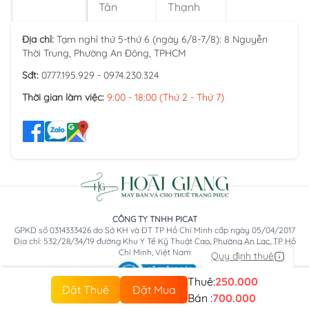
Tân
Thạnh
Địa chỉ:
Tạm nghỉ thứ 5-thứ 6 (ngày 6/8-7/8): 8 Nguyễn
Thời Trung, Phường An Đông, TPHCM
Sđt:
0777.195.929 - 0974.230.324
Thời gian làm việc:
9:00 - 18:00 (Thứ 2 - Thứ 7)
CÔNG TY TNHH PICAT
GPKD số 0314333426 do Sở KH và ĐT TP Hồ Chí Minh cấp ngày 05/04/2017
Địa chỉ: 532/28/34/19 đường Khu Y Tế Kỹ Thuật Cao, Phường An Lạc, TP Hồ
Chí Minh, Việt Nam
Quy định thuê
Thuê:
250.000
Đặt Thuê
Đặt Mua
Bán :
700.000