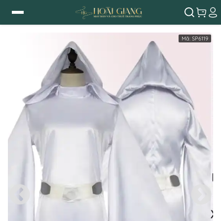
Mã:
SP6119