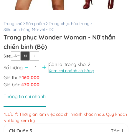
Trang chủ
Sản phẩm
Trang phục hóa trang
Siêu anh hùng Marvel - DC
Trang phục Wonder Woman - Nữ thần
chiến binh (Bộ)
Size
:
S
M
L
Còn lại trong kho:
2
Số lượng
Xem chi nhánh có hàng
Giá thuê:
160.000
Giá bán:
470.000
Thông tin chi nhánh
*LƯU Ý: Thời gian làm việc các chi nhánh khác nhau. Quý khách
vui lòng xem kỹ
CN Quận 5
Tồn: 1