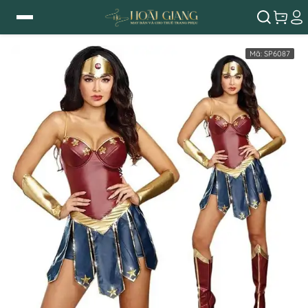
Mã:
SP6087