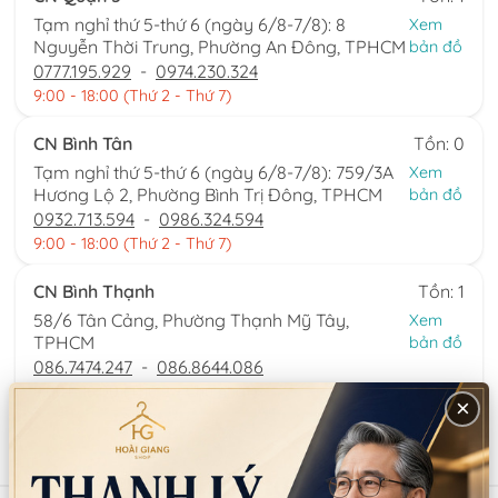
Tạm nghỉ thứ 5-thứ 6 (ngày 6/8-7/8): 8
Xem
Nguyễn Thời Trung, Phường An Đông, TPHCM
bản đồ
0777.195.929
-
0974.230.324
9:00 - 18:00 (Thứ 2 - Thứ 7)
CN Bình Tân
Tồn: 0
Tạm nghỉ thứ 5-thứ 6 (ngày 6/8-7/8): 759/3A
Xem
Hương Lộ 2, Phường Bình Trị Đông, TPHCM
bản đồ
0932.713.594
-
0986.324.594
9:00 - 18:00 (Thứ 2 - Thứ 7)
CN Bình Thạnh
Tồn: 1
58/6 Tân Cảng, Phường Thạnh Mỹ Tây,
Xem
TPHCM
bản đồ
086.7474.247
-
086.8644.086
9:00 - 18:00 (Thứ 2 - Chủ nhật)
×
Sản phẩm tương tự