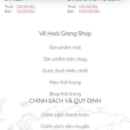
THOR (BỘ)
Thuê:
230.000/Bộ
Thuê:
540.000/Bộ
Bán:
700.000/Bộ
Bán:
1.600.000/Bộ
Về Hoài Giang Shop
Sản phẩm mới
Sản phẩm bán chạy
Được thuê nhiều nhất
Mẹo thời trang
Blog thời trang
CHÍNH SÁCH VÀ QUY ĐỊNH
Chính sách thanh toán
Chính sách vận chuyển