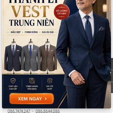
*LƯU Ý: Thời gian làm việc các chi nhánh khác nhau. Quý khách
vui lòng xem kỹ
CN Quận 5
Tồn: 0
8 Nguyễn Thời Trung, Phường An Đông,
Xem
TPHCM
bản đồ
0777.195.929
-
0974.230.324
9:00 - 18:00 (Thứ 2 - Thứ 7)
CN Bình Tân
Tồn: 1
759/3A Hương Lộ 2, Phường Bình Trị Đông,
Xem
TPHCM
bản đồ
0932.713.594
-
0986.324.594
9:00 - 18:00 (Thứ 2 - Thứ 7)
CN Bình Thạnh
Tồn: 0
58/6 Tân Cảng, Phường Thạnh Mỹ Tây,
Xem
TPHCM
bản đồ
086.7474.247
-
086.8644.086