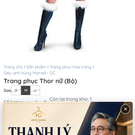
Trang chủ
Sản phẩm
Trang phục hóa trang
Siêu anh hùng Marvel - DC
Trang phục Thor nữ (Bộ)
Size
:
S
M
L
Còn lại trong kho:
1
Số lượng
Xem chi nhánh có hàng
×
Giá thuê:
200.000
Giá bán:
650.000
Thông tin chi nhánh