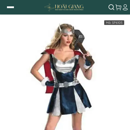
Mã:
SP6105