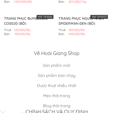
Bán:
1.050.000/Bộ
Bán:
425.000/Cây
Mã:
SP6110
Mã:
SP6077
TRANG PHỤC BUMBLEBEE
TRANG PHỤC NGƯỜI NHỆN
COS020 (BỘ)
SPIDERMAN ĐEN (BỘ)
Thuê:
230.000/Bộ
Thuê:
300.000/Bộ
Bán:
700.000/Bộ
Bán:
900.000/Bộ
Về Hoài Giang Shop
Sản phẩm mới
Sản phẩm bán chạy
Được thuê nhiều nhất
Mẹo thời trang
Blog thời trang
CHÍNH SÁCH VÀ QUY ĐỊNH