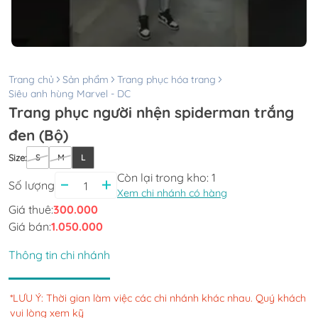
Trang chủ
Sản phẩm
Trang phục hóa trang
Siêu anh hùng Marvel - DC
Trang phục người nhện spiderman trắng
đen (Bộ)
Size
:
S
M
L
Còn lại trong kho:
1
Số lượng
Xem chi nhánh có hàng
Giá thuê:
300.000
Giá bán:
1.050.000
Thông tin chi nhánh
*LƯU Ý: Thời gian làm việc các chi nhánh khác nhau. Quý khách
vui lòng xem kỹ