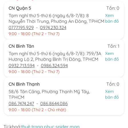
CN Quận 5
Tồn: 0
Tạm nghỉ thứ 5-thứ 6 (ngày 6/8-7/8): 8
Xem
Nguyễn Thời Trung, Phường An Đông, TPHCM
bản đồ
0777.195.929
-
0974.230.324
9:00 - 18:00 (Thứ 2 - Thứ 7)
CN Bình Tân
Tồn: 1
Tạm nghỉ thứ 5-thứ 6 (ngày 6/8-7/8): 759/3A
Xem
Hương Lộ 2, Phường Bình Trị Đông, TPHCM
bản đồ
0932.713.594
-
0986.324.594
9:00 - 18:00 (Thứ 2 - Thứ 7)
CN Bình Thạnh
Tồn: 0
58/6 Tân Cảng, Phường Thạnh Mỹ Tây,
Xem
TPHCM
bản đồ
086.7474.247
-
086.8644.086
9:00 - 18:00 (Thứ 2 - Chủ nhật)
Từ khoá:
thuê trang phục spider man