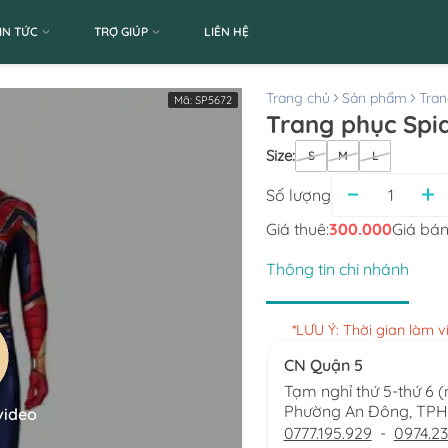
IN TỨC
TRỢ GIÚP
LIÊN HỆ
Trang chủ
Sản phẩm
Tran
Mã:
SP5672
Trang phục Spi
Size
:
S
M
L
Số lượng
Giá thuê:
300.000
Giá bán
Thông tin chi nhánh
*LƯU Ý: Thời gian làm 
CN Quận 5
Tạm nghỉ thứ 5-thứ 6 
Phường An Đông, TP
video
0777.195.929
-
0974.23