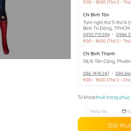
9:00 - 18:00 (Thứ 2 - Thứ
CN Bình Tân
Tạm nghỉ thứ 5-thứ 6 
Bình Trị Đông, TPHCM
0932.713.594
-
0986.3
9:00 - 18:00 (Thứ 2 - Thứ
CN Bình Thạnh
58/6 Tân Cảng, Phườ
086.7474.247
-
086.86
9:00 - 18:00 (Thứ 2 - Chủ
Từ khoá:
thuê trang phục
Đặt thu