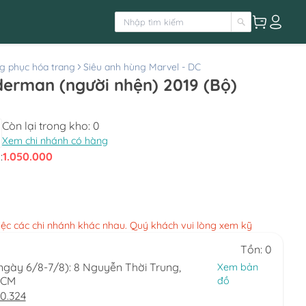
g phục hóa trang
Siêu anh hùng Marvel - DC
derman (người nhện) 2019 (Bộ)
Còn lại trong kho:
0
Xem chi nhánh có hàng
:
1.050.000
việc các chi nhánh khác nhau. Quý khách vui lòng xem kỹ
Tồn: 0
(ngày 6/8-7/8): 8 Nguyễn Thời Trung,
Xem bản
HCM
đồ
0.324