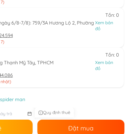
 7)
Tồn: 0
(ngày 6/8-7/8): 759/3A Hương Lộ 2, Phường
Xem bản
đồ
24.594
 7)
Tồn: 0
ng Thạnh Mỹ Tây, TPHCM
Xem bản
đồ
44.086
 nhật)
 spider man
Quy định thuê
ê
Đặt mua