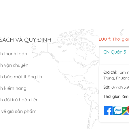
SÁCH VÀ QUY ĐỊNH
LƯU Ý: Thời gia
CN Quận 5
ch thanh toán
ch vận chuyển
Địa chỉ:
Tạm n
h bảo mật thông tin
Trung, Phườn
Sđt:
0777.195.
ch kiểm hàng
Thời gian làm 
h đổi trả hoàn tiền
n về giá sản phẩm